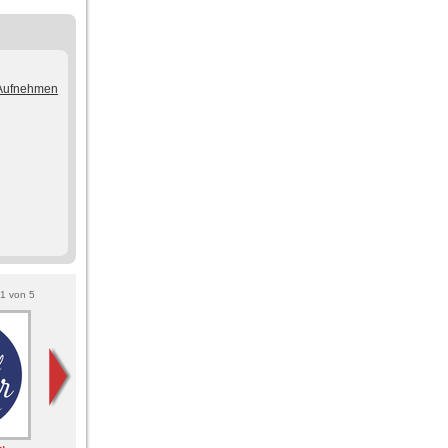
/Aufnehmen
1
von
5