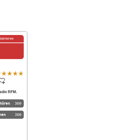
istrieren
Radio RFM.
nhören
men