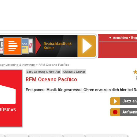
Anmelden / Reg
Deutschlandfunk
R-
ANTENNE
Deutschlandfunk
80er
SWR3
NDR
WDR
SWR
Deutschlandfunk
Kultur
LASSIK
BAYERN
90er
2
2
Kultur
Kultur
OLDIE
ANTENNE
asy Listening & New Age
> RFM Oceano Pacífico
Easy Listening & New Age
Chillout & Lounge
RFM Oceano Pacífico
Entspannte Musik für gestresste Ohren erwarten dich hier bei 
Jetzt a
Aufneh