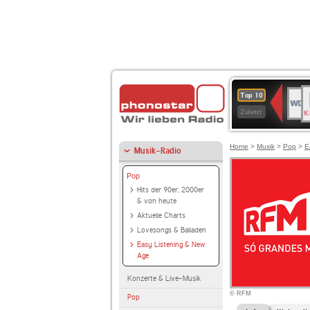
B
WDR
Top 10
K
4
Zuletzt
Home
>
Musik
>
Pop
>
E
Musik-Radio
Pop
Hits der 90er, 2000er
& von heute
Aktuelle Charts
Lovesongs & Balladen
Easy Listening & New
Age
Konzerte & Live-Musik
© RFM
Pop