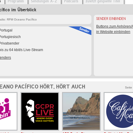
o
Programm
Sendungen A-Z
Podcasts
zuletzt gespielte Titel
fico im Überblick
SENDER EINBINDEN
dio: RFM Oceano Pacífico
Buttons zum Anhören
Portugal
in Website einbinden
Portugiesisch
Privatsender
bis zu 64 kbit/s Live-Stream
Senders
EANO PACÍFICO HÖRT, HÖRT AUCH
Seite