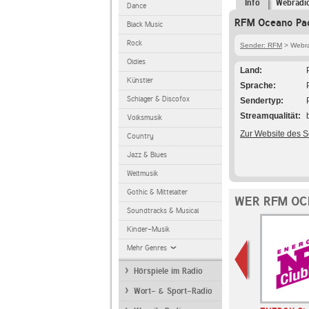
Info
Webradi
Dance
RFM Oceano Pací
Black Music
Rock
Sender: RFM
> Webra
Oldies
Land
Künstler
Sprache
Schlager & Discofox
Sendertyp
Streamqualität
Volksmusik
Zur Website des 
Country
Jazz & Blues
Weltmusik
Gothic & Mittelalter
WER RFM OC
Soundtracks & Musical
Kinder-Musik
Mehr Genres
Hörspiele im Radio
Wort- & Sport-Radio