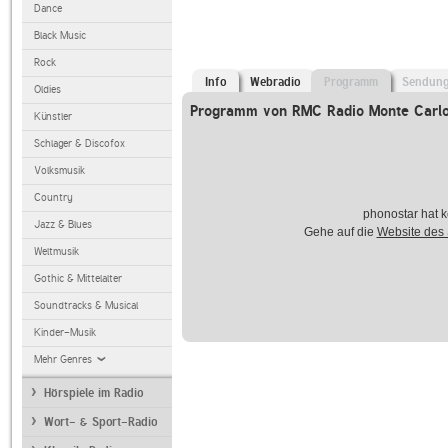
Dance
Black Music
Rock
Info
Webradio
Programm
Sendun
Oldies
Programm von RMC Radio Monte Carlo
Künstler
Schlager & Discofox
Volksmusik
Country
phonostar hat k
Jazz & Blues
Gehe auf die
Website des
Weltmusik
Gothic & Mittelalter
Soundtracks & Musical
Kinder-Musik
Mehr Genres
Hörspiele im Radio
Wort- & Sport-Radio