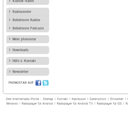
Klassik-Radio
Radiosender
Beliebteste Radios
Beliebteste Podcasts
Mein phonostar
Downloads
Hilfe & Kontakt
Newsletter
PHONOSTAR AUF
Dein Internetradio-Portal :
Sitemap
|
Kontakt
|
Impressum
|
Datenschutz
|
Entwickler
|
Windows
|
Radioplayer für Android
|
Radioplayer für Android TV
|
Radioplayer für iOS
|
R