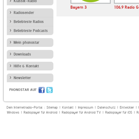
Klassik-Radio
FM Romantic
Romantica Radio
Bayern 3
106,9 Radio 
Radiosender
Beliebteste Radios
Beliebteste Podcasts
Mein phonostar
Downloads
Hilfe & Kontakt
Newsletter
PHONOSTAR AUF
Dein Internetradio-Portal :
Sitemap
|
Kontakt
|
Impressum
|
Datenschutz
|
Entwickler
|
Windows
|
Radioplayer für Android
|
Radioplayer für Android TV
|
Radioplayer für iOS
|
R