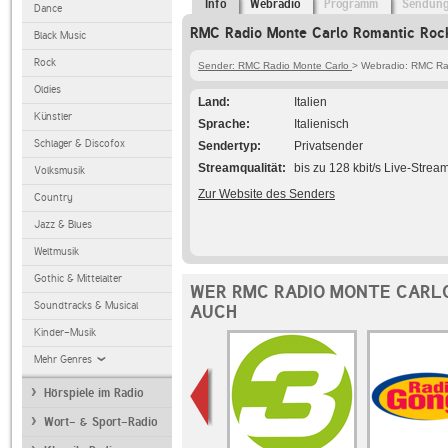
Info
Webradio
Programm
Sendun
Dance
RMC Radio Monte Carlo Romantic Rock
Black Music
Rock
Sender: RMC Radio Monte Carlo
> Webradio: RMC Ra
Oldies
Land
Italien
Künstler
Sprache
Italienisch
Schlager & Discofox
Sendertyp
Privatsender
Streamqualität
bis zu 128 kbit/s Live-Strea
Volksmusik
Zur Website des Senders
Country
Jazz & Blues
Weltmusik
Gothic & Mittelalter
WER RMC RADIO MONTE CARL
Soundtracks & Musical
AUCH
Kinder-Musik
Mehr Genres
Hörspiele im Radio
Wort- & Sport-Radio