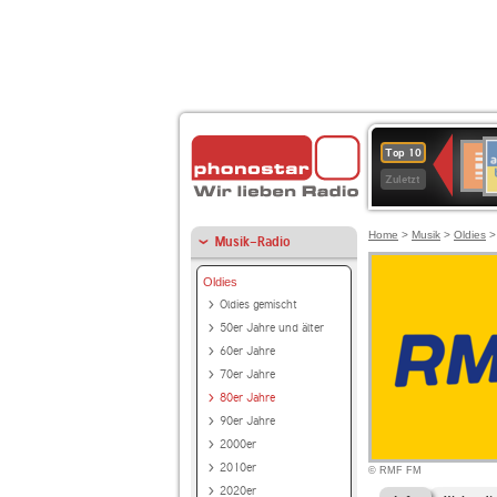
A
Deuts
Top 10
B
Kultu
Zuletzt
Home
>
Musik
>
Oldies
Musik-Radio
Oldies
Oldies gemischt
50er Jahre und älter
60er Jahre
70er Jahre
80er Jahre
90er Jahre
2000er
2010er
© RMF FM
2020er