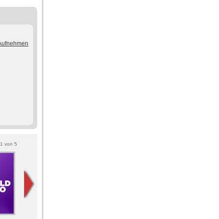
/Aufnehmen
1
von
5