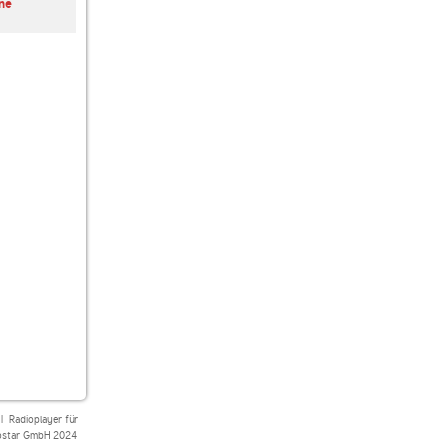
ne
Radio ZET Hits
RMF FM 90s Dance
RMF FM 80s Disco
|
Radioplayer für
star GmbH 2024