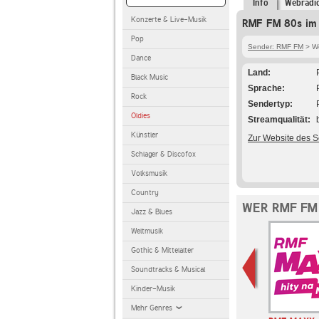
Info
Webradi
Konzerte & Live-Musik
RMF FM 80s im 
Pop
Sender: RMF FM
> We
Dance
Land
Black Music
Sprache
Rock
Sendertyp
Oldies
Streamqualität
Künstler
Zur Website des 
Schlager & Discofox
Volksmusik
Country
WER RMF FM
Jazz & Blues
Weltmusik
Gothic & Mittelalter
Soundtracks & Musical
Kinder-Musik
Mehr Genres