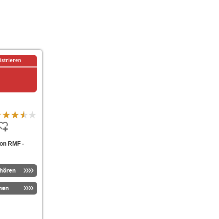
istrieren
von RMF -
nhören
men