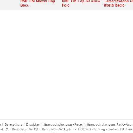
RMF FM Maxxx Hop
RMF FM Top 30 Disco
Tomorrowland O
Becc
Polo
World Radio
m
|
Datenschutz
|
Entwickler
|
Handbuch phonostar-Player
|
Handbuch phonostar Radio-App
oid TV
|
Radioplayer für iOS
|
Radioplayer für Apple TV
|
GDPR-Einstellungen ändern
| © phono