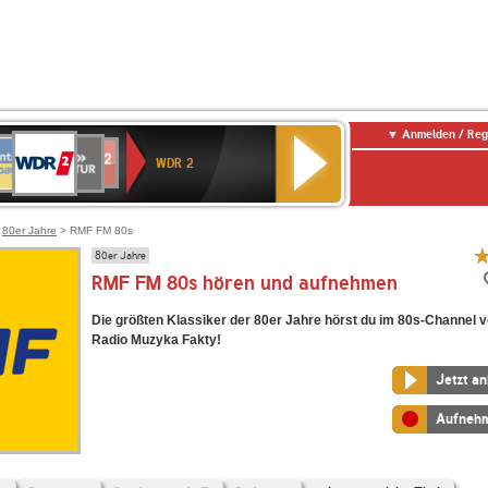
Anmelden / Reg
WDR
NTENNE
SWR
chlandfunk
Deutschlandfunk
80er
SWR3
WDR
BR-
NDR
2
WDR 2
AYERN
Kultur
r
90er
4
KLASSIK
2
OLDIE
ANTENNE
>
80er Jahre
> RMF FM 80s
80er Jahre
RMF FM 80s hören und aufnehmen
Die größten Klassiker der 80er Jahre hörst du im 80s-Channel 
Radio Muzyka Fakty!
Jetzt a
Aufneh