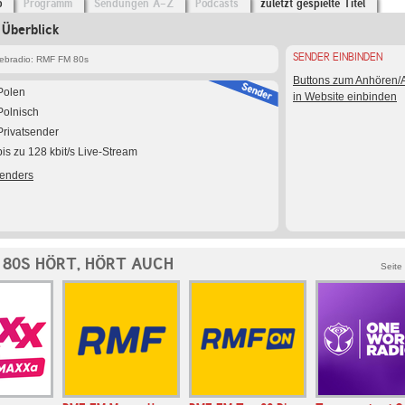
o
Programm
Sendungen A-Z
Podcasts
zuletzt gespielte Titel
Überblick
SENDER EINBINDEN
bradio: RMF FM 80s
Buttons zum Anhören
Polen
in Website einbinden
Polnisch
Privatsender
bis zu 128 kbit/s Live-Stream
Senders
 80S HÖRT, HÖRT AUCH
Seite