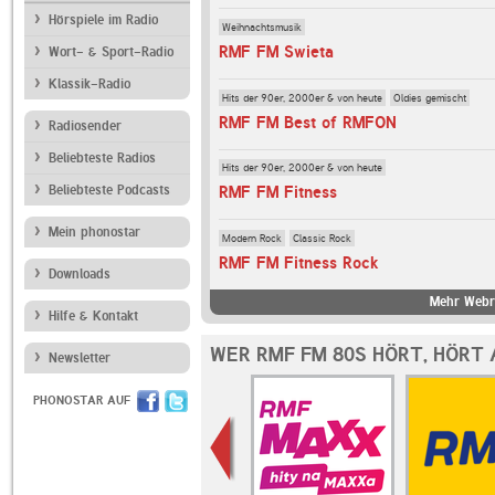
Hörspiele im Radio
Weihnachtsmusik
RMF FM Swieta
Wort- & Sport-Radio
Klassik-Radio
Hits der 90er, 2000er & von heute
Oldies gemischt
RMF FM Best of RMFON
Radiosender
Beliebteste Radios
Hits der 90er, 2000er & von heute
Beliebteste Podcasts
RMF FM Fitness
Mein phonostar
Modern Rock
Classic Rock
RMF FM Fitness Rock
Downloads
Mehr Webr
Hilfe & Kontakt
WER RMF FM 80S HÖRT, HÖRT
Newsletter
PHONOSTAR AUF