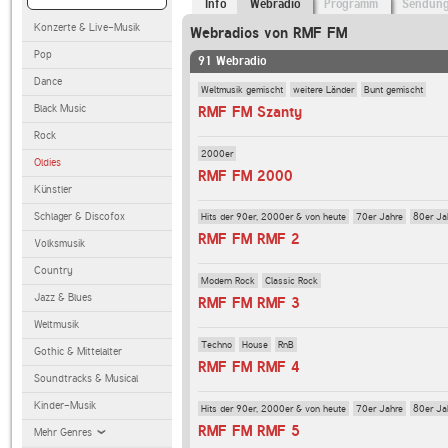
Info
Webradio
Programm
Sendun
Konzerte & Live-Musik
Webradios von RMF FM
Pop
91 Webradio
Dance
Weltmusik gemischt
weitere Länder
Bunt gemischt
Black Music
RMF FM Szanty
Rock
2000er
Oldies
RMF FM 2000
Künstler
Schlager & Discofox
Hits der 90er, 2000er & von heute
70er Jahre
80er Ja
RMF FM RMF 2
Volksmusik
Country
Modern Rock
Classic Rock
Jazz & Blues
RMF FM RMF 3
Weltmusik
Techno
House
RnB
Gothic & Mittelalter
RMF FM RMF 4
Soundtracks & Musical
Kinder-Musik
Hits der 90er, 2000er & von heute
70er Jahre
80er Ja
RMF FM RMF 5
Mehr Genres