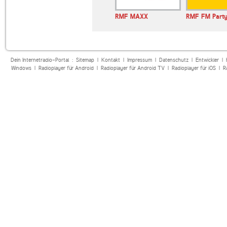
E BAYERN
RMF MAXX
RMF FM Part
Dein Internetradio-Portal :
Sitemap
|
Kontakt
|
Impressum
|
Datenschutz
|
Entwickler
|
Windows
|
Radioplayer für Android
|
Radioplayer für Android TV
|
Radioplayer für iOS
|
R