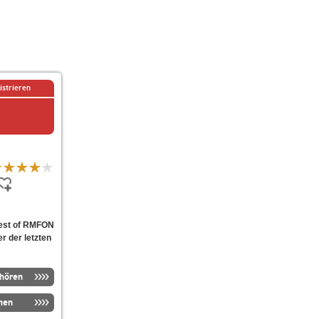
istrieren
Best of RMFON
er der letzten
nhören
men