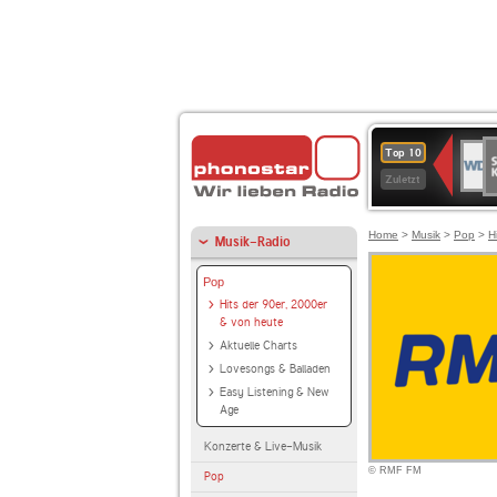
S
WDR
Top 10
Ku
2
Zuletzt
Home
>
Musik
>
Pop
>
H
Musik-Radio
Pop
Hits der 90er, 2000er
& von heute
Aktuelle Charts
Lovesongs & Balladen
Easy Listening & New
Age
Konzerte & Live-Musik
© RMF FM
Pop