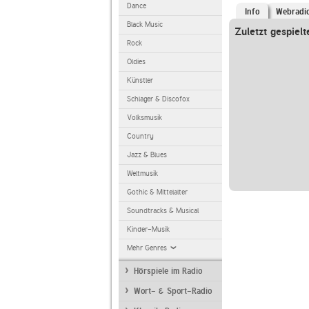
Dance
Info
Webradi
Black Music
Zuletzt gespielt
Rock
Oldies
Künstler
Schlager & Discofox
Volksmusik
Country
Jazz & Blues
Weltmusik
Gothic & Mittelalter
Soundtracks & Musical
Kinder-Musik
Mehr Genres
Hörspiele im Radio
Wort- & Sport-Radio