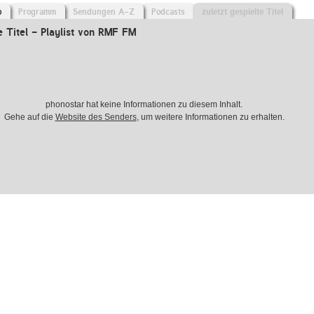
o
Programm
Sendungen A-Z
Podcasts
zuletzt gespielte Titel
e Titel - Playlist von RMF FM
phonostar hat keine Informationen zu diesem Inhalt.
Gehe auf die
Website des Senders
, um weitere Informationen zu erhalten.