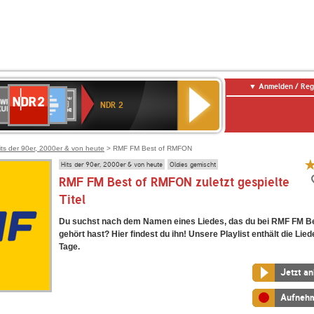
Anmelden / Reg
NDR
WR
Deutschlandfunk
SWR3
WDR
BR-
Deutschlandfunk
ANTENNE
80er
2
NDR 2
ltur
4
KLASSIK
Kultur
BAYERN
90er
OLDIE
ANTENNE
its der 90er, 2000er & von heute
> RMF FM Best of RMFON
Hits der 90er, 2000er & von heute
Oldies gemischt
RMF FM Best of RMFON zuletzt gespielte
Titel
Du suchst nach dem Namen eines Liedes, das du bei RMF FM 
gehört hast? Hier findest du ihn! Unsere Playlist enthält die Lied
Tage.
Jetzt a
Aufneh