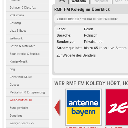
Info
Webradio
Programm
Sendun
Schlager & Discofox
RMF FM Koledy im Überblick
Volksmusik
Sender: RMF FM
> Webradio: RMF FM Koledy
Country
Land
Polen
Jazz & Blues
Sprache
Polnisch
Weltmusik
Sendertyp
Privatsender
Gothic & Mittelalter
Streamqualität
bis zu 65 kbit/s Live-Stream
Soundtracks & Musical
Zur Website des Senders
Kinder-Musik
Gay
Christliche Musik
WER RMF FM KOLEDY HÖRT, H
Gospel
Meditation & Entspannung
Weihnachtsmusik
Bunt gemischt
Sonstiges
Weniger Genres