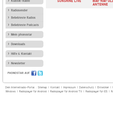
Klassik-Radio
104.6 RTL
SUNSHINE LIVE
80er 90er OL
ANTENNE
Radiosender
Beliebteste Radios
Beliebteste Podcasts
Mein phonostar
Downloads
Hilfe & Kontakt
Newsletter
PHONOSTAR AUF
Dein Internetradio-Portal :
Sitemap
|
Kontakt
|
Impressum
|
Datenschutz
|
Entwickler
|
Windows
|
Radioplayer für Android
|
Radioplayer für Android TV
|
Radioplayer für iOS
|
R