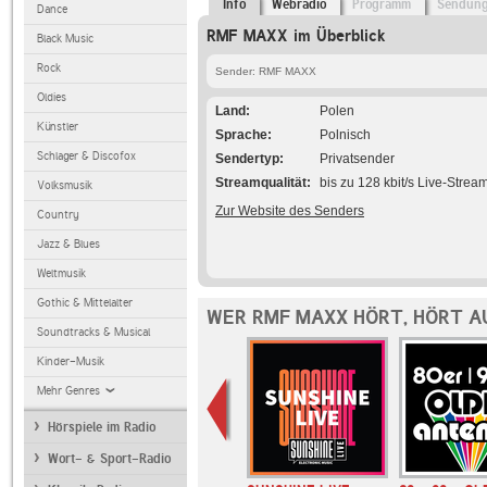
Info
Webradio
Programm
Sendun
Dance
RMF MAXX im Überblick
Black Music
Rock
Sender: RMF MAXX
Oldies
Land
Polen
Künstler
Sprache
Polnisch
Schlager & Discofox
Sendertyp
Privatsender
Streamqualität
bis zu 128 kbit/s Live-Strea
Volksmusik
Zur Website des Senders
Country
Jazz & Blues
Weltmusik
Gothic & Mittelalter
WER RMF MAXX HÖRT, HÖRT A
Soundtracks & Musical
Kinder-Musik
Mehr Genres
Hörspiele im Radio
Wort- & Sport-Radio