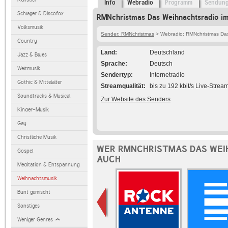
Info
Webradio
Programm
Sendun
Schlager & Discofox
RMNchristmas Das Weihnachtsradio im
Volksmusik
Sender: RMNchristmas
> Webradio: RMNchristmas Da
Country
Land
Deutschland
Jazz & Blues
Sprache
Deutsch
Weltmusik
Sendertyp
Internetradio
Gothic & Mittelalter
Streamqualität
bis zu 192 kbit/s Live-Strea
Soundtracks & Musical
Zur Website des Senders
Kinder-Musik
Gay
Christliche Musik
WER RMNCHRISTMAS DAS WEI
Gospel
AUCH
Meditation & Entspannung
Weihnachtsmusik
Bunt gemischt
Sonstiges
Weniger Genres