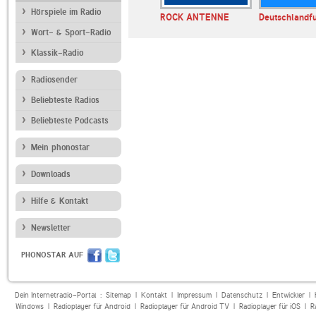
Hörspiele im Radio
iss Pop
ROCK ANTENNE
Deutschlandf
Wort- & Sport-Radio
Klassik-Radio
Radiosender
Beliebteste Radios
Beliebteste Podcasts
Mein phonostar
Downloads
Hilfe & Kontakt
Newsletter
PHONOSTAR AUF
Dein Internetradio-Portal :
Sitemap
|
Kontakt
|
Impressum
|
Datenschutz
|
Entwickler
|
Windows
|
Radioplayer für Android
|
Radioplayer für Android TV
|
Radioplayer für iOS
|
R