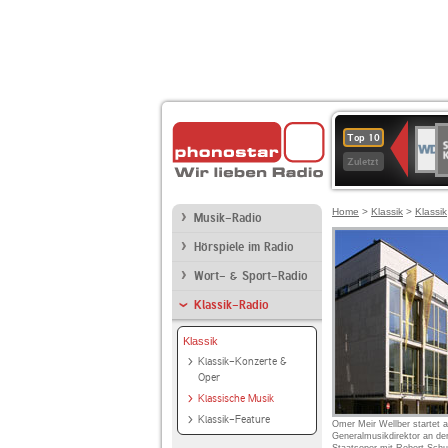
S
WDR
Top 10
Ku
2
Zuletzt
Home
>
Klassik
>
Klassik
Musik-Radio
Hörspiele im Radio
Wort- & Sport-Radio
Klassik-Radio
Klassik
Klassik-Konzerte &
Oper
Klassische Musik
Klassik-Feature
Omer Meir Wellber startet a
Generalmusikdirektor an d