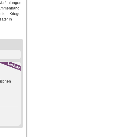
 Verfehlungen
Zusammenhang
mien, Kriege
ater in
gischen