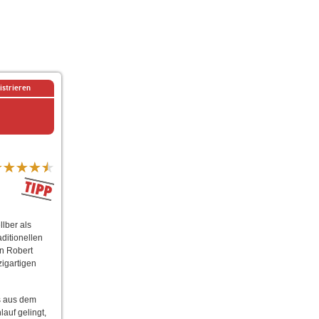
istrieren
lber als
ditionellen
on Robert
zigartigen
s aus dem
auf gelingt,