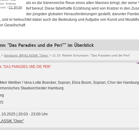
umanns "Das
als es die tränenreiche Reue eines alten Mannes bringt, der seine
hoto: Andreas
mons /
CC BY-SA
tief bereut. Diese fabelhafte Erzählung wird von Kratzer in den 
der jüngsten globalen Herausforderungen gestellt, darunter Pande
 und er beleuchtet dabei auch die Bedeutung und Aufgabe von Kunst und Musikthe
n Gesellschaft.
n: "Das Paradies und die Peri"" im Überblick
K
>
Sendung: BR-KLASSIK "Oper"
> 11.10. Robert Schumann: "Das Paradies und die Peri"
 "DAS PARADIES UND DIE PERI"
 Meir Wellber / Vera-Lotte Boecker, Sopran; Eliza Boom, Sopran; Chor der Hambur
armonisches Staatsorchester Hamburg
urg
25
1.10.2025 | 20:03 - 23:00 Uhr
LASSIK "Oper"