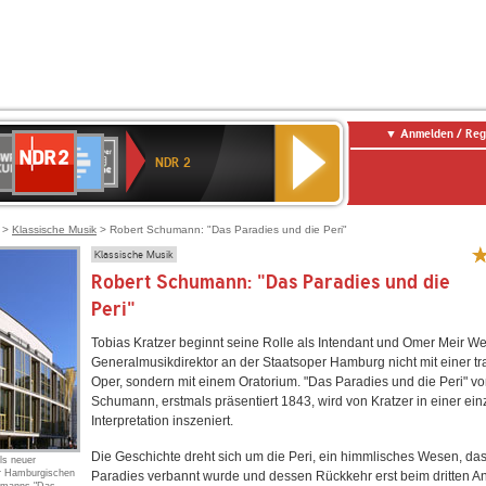
Anmelden / Reg
NDR
WR
Deutschlandfunk
SWR3
WDR
BR-
Deutschlandfunk
ANTENNE
80er
2
NDR 2
ltur
4
KLASSIK
Kultur
BAYERN
90er
OLDIE
ANTENNE
>
Klassische Musik
> Robert Schumann: "Das Paradies und die Peri"
Klassische Musik
Robert Schumann: "Das Paradies und die
Peri"
Tobias Kratzer beginnt seine Rolle als Intendant und Omer Meir Wel
Generalmusikdirektor an der Staatsoper Hamburg nicht mit einer tra
Oper, sondern mit einem Oratorium. "Das Paradies und die Peri" v
Schumann, erstmals präsentiert 1843, wird von Kratzer in einer ein
Interpretation inszeniert.
Die Geschichte dreht sich um die Peri, ein himmlisches Wesen, da
ls neuer
er Hamburgischen
Paradies verbannt wurde und dessen Rückkehr erst beim dritten Anl