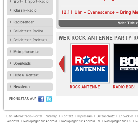
Wort- & Sport-Radio
Klassik-Radio
12:11 Uhr - Evanescence - Bring Me
Radiosender
Mehr Title
Beliebteste Radios
WER ROCK ANTENNE PARTY R
Beliebteste Podcasts
Mein phonostar
Downloads
Hilfe & Kontakt
Newsletter
ROCK ANTENNE 90er
ROCK ANTENNE
RADIO BOB!
Rock
PHONOSTAR AUF
Dein Internetradio-Portal :
Sitemap
|
Kontakt
|
Impressum
|
Datenschutz
|
Entwickler
|
Windows
|
Radioplayer für Android
|
Radioplayer für Android TV
|
Radioplayer für iOS
|
R