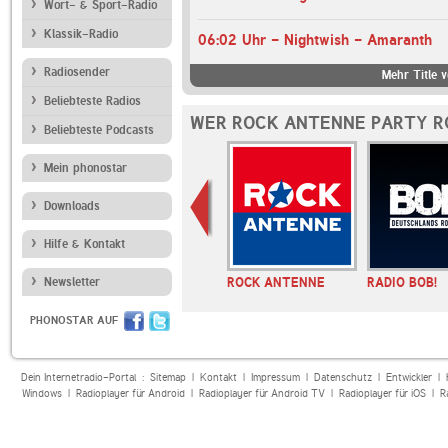
Wort- & Sport-Radio
Klassik-Radio
06:02 Uhr - Nightwish - Amaranth
Radiosender
Mehr Title
Beliebteste Radios
WER ROCK ANTENNE PARTY R
Beliebteste Podcasts
Mein phonostar
Downloads
Hilfe & Kontakt
Newsletter
ROCK ANTENNE 90er
ROCK ANTENNE
RADIO BOB!
Rock
PHONOSTAR AUF
Dein Internetradio-Portal :
Sitemap
|
Kontakt
|
Impressum
|
Datenschutz
|
Entwickler
|
Windows
|
Radioplayer für Android
|
Radioplayer für Android TV
|
Radioplayer für iOS
|
R