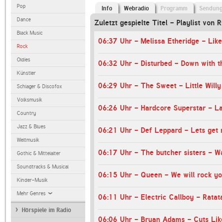
Pop
Info
Webradio
Programm
Sendun
Dance
Zuletzt gespielte Titel - Playlist v
Black Music
06:37 Uhr - Melissa Etheridge - Lik
Rock
Oldies
06:32 Uhr - Disturbed - Down with t
Künstler
06:29 Uhr - The Sweet - Little Willy
Schlager & Discofox
Volksmusik
06:26 Uhr - Hardcore Superstar - Las
Country
Jazz & Blues
06:21 Uhr - Def Leppard - Lets get 
Weltmusik
06:17 Uhr - The butcher sisters - Wa
Gothic & Mittelalter
Soundtracks & Musical
06:15 Uhr - Queen - We will rock y
Kinder-Musik
Mehr Genres
06:11 Uhr - Electric Callboy - Ratat
Hörspiele im Radio
06:06 Uhr - Bryan Adams - Cuts Lik