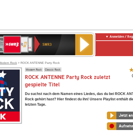
Anmelden / Reg
SWR3
0er
WDR
chlandfunk
NDR
BR-
SWR
SWR3
0er
4
2
KLASSIK
Kultur
LDIE
NTENNE
Modern Rock
> ROCK ANTENNE Party Rock
Modern Rock
Classic Rock
ROCK ANTENNE Party Rock zuletzt
gespielte Titel
Du suchst nach dem Namen eines Liedes, das du bei ROCK A
Rock gehört hast? Hier findest du ihn! Unsere Playlist enthält di
letzten Tage.
Jetzt a
Aufneh