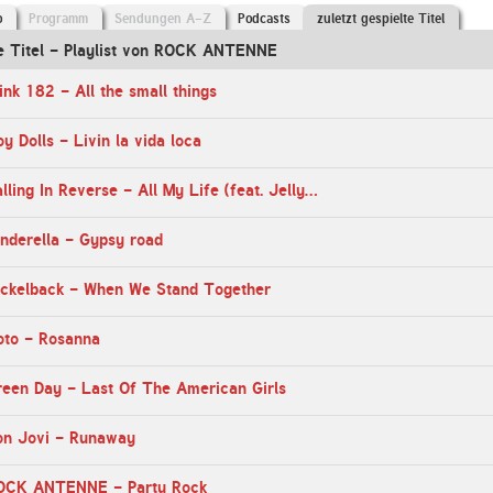
o
Programm
Sendungen A-Z
Podcasts
zuletzt gespielte Titel
te Titel - Playlist von ROCK ANTENNE
ink 182 - All the small things
y Dolls - Livin la vida loca
12:48 Uhr - Falling In Reverse - All My Life (feat. Jelly Roll)
nderella - Gypsy road
ickelback - When We Stand Together
oto - Rosanna
reen Day - Last Of The American Girls
on Jovi - Runaway
ROCK ANTENNE - Party Rock