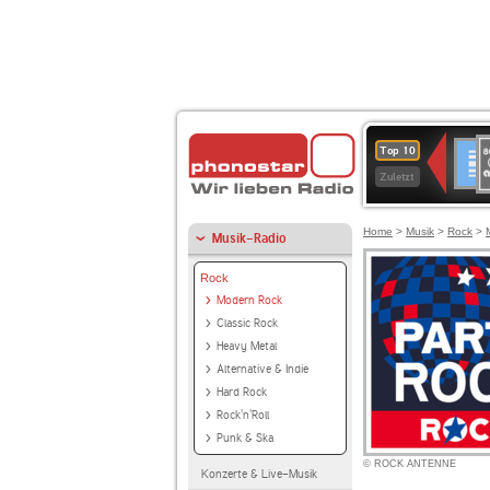
8
Deuts
Top 10
9
Zuletzt
O
A
Home
>
Musik
>
Rock
>
Musik-Radio
Rock
Modern Rock
Classic Rock
Heavy Metal
Alternative & Indie
Hard Rock
Rock'n'Roll
Punk & Ska
© ROCK ANTENNE
Konzerte & Live-Musik