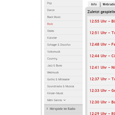
Pop
Info
Webradi
Dance
Zuletzt gespiel
Black Music
12:55 Uhr - Bl
Rock
Oldies
12:51 Uhr - To
Künstler
Schlager & Discofox
Volksmusik
12:44 Uhr - Ci
Country
Jazz & Blues
12:41 Uhr - N
Weltmusik
12:37 Uhr - T
Gothic & Mittelalter
Soundtracks & Musical
12:33 Uhr - G
Kinder-Musik
Mehr Genres
12:30 Uhr - B
Hörspiele im Radio
12:29 Uhr - 