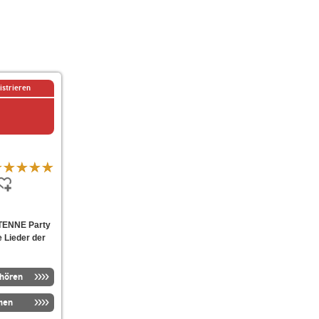
istrieren
NTENNE Party
e Lieder der
nhören
men