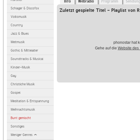
Info
Webradio
Programm
Sendun
Schlager & Discofox
Zuletzt gespielte Titel - Playlist von
Volksmusik
Country
Jazz & Blues
Weltmusik
phonostar hat k
Gehe auf die
Website des
Gothic & Mittelalter
Soundtracks & Musical
Kinder-Musik
Gay
Christliche Musik
Gospel
Meditation & Entspannung
Weihnachtsmusik
Bunt gemischt
Sonstiges
Weniger Genres