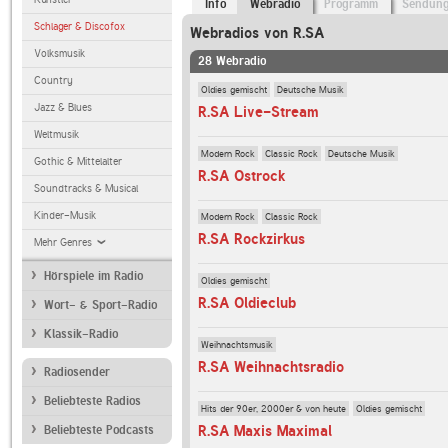
Info
Webradio
Programm
Sendun
Schlager & Discofox
Webradios von R.SA
Volksmusik
28 Webradio
Country
Oldies gemischt
Deutsche Musik
Jazz & Blues
R.SA Live-Stream
Weltmusik
Modern Rock
Classic Rock
Deutsche Musik
Gothic & Mittelalter
R.SA Ostrock
Soundtracks & Musical
Kinder-Musik
Modern Rock
Classic Rock
R.SA Rockzirkus
Mehr Genres
Hörspiele im Radio
Oldies gemischt
R.SA Oldieclub
Wort- & Sport-Radio
Klassik-Radio
Weihnachtsmusik
R.SA Weihnachtsradio
Radiosender
Beliebteste Radios
Hits der 90er, 2000er & von heute
Oldies gemischt
R.SA Maxis Maximal
Beliebteste Podcasts