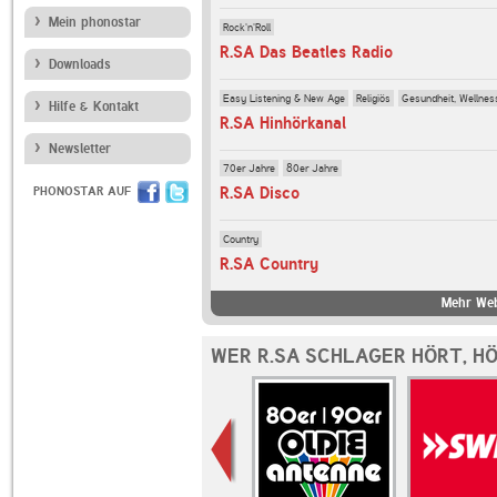
Mein phonostar
Rock'n'Roll
R.SA Das Beatles Radio
Downloads
Easy Listening & New Age
Religiös
Gesundheit, Wellnes
Hilfe & Kontakt
R.SA Hinhörkanal
Newsletter
70er Jahre
80er Jahre
R.SA Disco
PHONOSTAR AUF
Country
R.SA Country
Mehr Web
WER R.SA SCHLAGER HÖRT, H