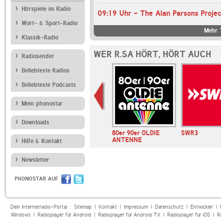
Hörspiele im Radio
09:19 Uhr - The Alan Parsons Proje
Wort- & Sport-Radio
Mehr 
Klassik-Radio
WER R.SA HÖRT, HÖRT AUCH
Radiosender
Beliebteste Radios
Beliebteste Podcasts
Mein phonostar
Downloads
edersachsen
RADIO PSR
80er 90er OLDIE
SWR3
ANTENNE
Hilfe & Kontakt
Newsletter
PHONOSTAR AUF
Dein Internetradio-Portal :
Sitemap
|
Kontakt
|
Impressum
|
Datenschutz
|
Entwickler
|
Windows
|
Radioplayer für Android
|
Radioplayer für Android TV
|
Radioplayer für iOS
|
R