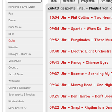
Info
Webradio
Programm
Sendun
Konzerte & Live-Musik
Zuletzt gespielte Titel - Playlist von 
Pop
10:04 Uhr - Phil Collins - Two Heart
Dance
Black Music
09:54 Uhr - Sparks - When Do I Get
Rock
Oldies
Künstler
09:48 Uhr - Electric Light Orchestra
Schlager & Discofox
Volksmusik
09:45 Uhr - Fancy - Chinese Eyes
Country
09:37 Uhr - Roxette - Spending My 
Jazz & Blues
Weltmusik
09:36 Uhr - Murray Head - One Nigh
Gothic & Mittelalter
Soundtracks & Musical
09:25 Uhr - Den Harrow - Don't Bre
Kinder-Musik
09:22 Uhr - Snap! - Rhythm Is a Dan
Mehr Genres