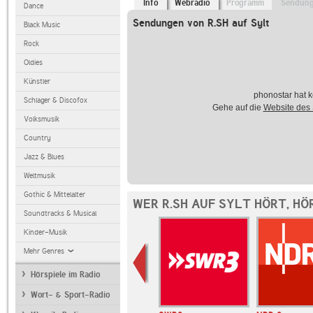
Info
Webradio
Programm
Sendun
Dance
Sendungen von R.SH auf Sylt
Black Music
Rock
Oldies
Künstler
phonostar hat k
Schlager & Discofox
Gehe auf die
Website des
Volksmusik
Country
Jazz & Blues
Weltmusik
Gothic & Mittelalter
WER R.SH AUF SYLT HÖRT, HÖ
Soundtracks & Musical
Kinder-Musik
Mehr Genres
Hörspiele im Radio
Wort- & Sport-Radio