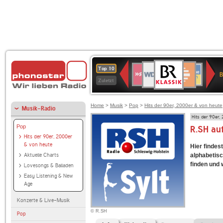
BR-
WDR
Deutschlandfunk
SWR3
Deutschlandfunk
80er
NDR
ANTENNE
SWR
Top 10
KLASSIK
B
4
Kultur
90er
2
BAYERN
Kultur
Zuletzt
OLDIE
ANTENNE
Home
>
Musik
>
Pop
>
Hits der 90er, 2000er & von heute
Musik-Radio
Hits der 90er,
Pop
R.SH au
Hits der 90er, 2000er
& von heute
Hier findes
Aktuelle Charts
alphabetisc
finden und 
Lovesongs & Balladen
Easy Listening & New
Age
Konzerte & Live-Musik
© R.SH
Pop