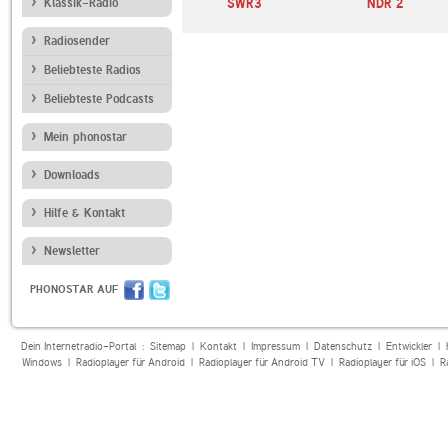
paradies
Klassik-Radio
Schwarzwaldradio
SWR3
NDR 2
Radiosender
Beliebteste Radios
Beliebteste Podcasts
Mein phonostar
Downloads
Hilfe & Kontakt
Newsletter
PHONOSTAR AUF
Dein Internetradio-Portal :
Sitemap
|
Kontakt
|
Impressum
|
Datenschutz
|
Entwickler
|
Windows
|
Radioplayer für Android
|
Radioplayer für Android TV
|
Radioplayer für iOS
|
R