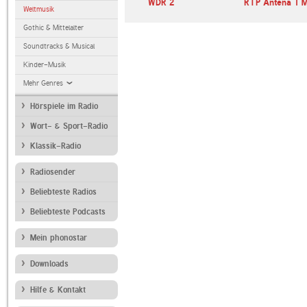
WDR 2
RTP Antena 1 M
Weltmusik
Gothic & Mittelalter
Soundtracks & Musical
Kinder-Musik
Mehr Genres
Hörspiele im Radio
Wort- & Sport-Radio
Klassik-Radio
Radiosender
Beliebteste Radios
Beliebteste Podcasts
Mein phonostar
Downloads
Hilfe & Kontakt