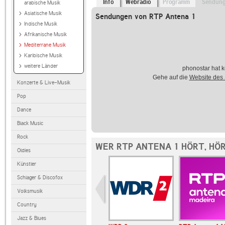
Info
Webradio
Programm
Sendun
arabische Musik
Asiatische Musik
Sendungen von RTP Antena 1
Indische Musik
Afrikanische Musik
Mediterrane Musik
Karibische Musik
weitere Länder
phonostar hat k
Gehe auf die
Website des
Konzerte & Live-Musik
Pop
Dance
Black Music
Rock
WER RTP ANTENA 1 HÖRT, HÖ
Oldies
Künstler
Schlager & Discofox
Volksmusik
Country
Jazz & Blues