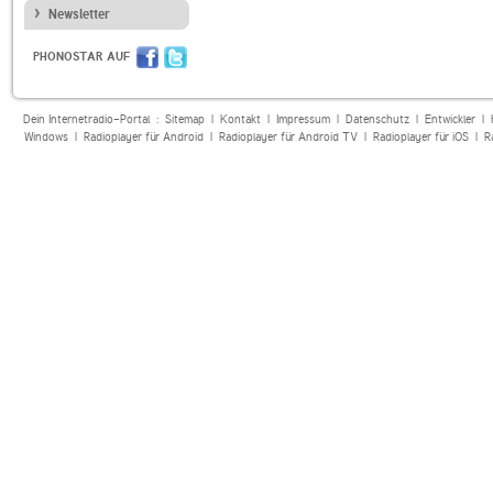
Newsletter
PHONOSTAR AUF
Dein Internetradio-Portal :
Sitemap
|
Kontakt
|
Impressum
|
Datenschutz
|
Entwickler
|
Windows
|
Radioplayer für Android
|
Radioplayer für Android TV
|
Radioplayer für iOS
|
R