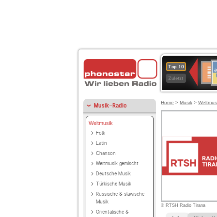
A
Deuts
Top 10
B
Kultu
Zuletzt
Home
>
Musik
>
Weltmus
Musik-Radio
Weltmusik
Folk
Latin
Chanson
Weltmusik gemischt
Deutsche Musik
Türkische Musik
Russische & slawische
Musik
© RTSH Radio Tirana
Orientalische &