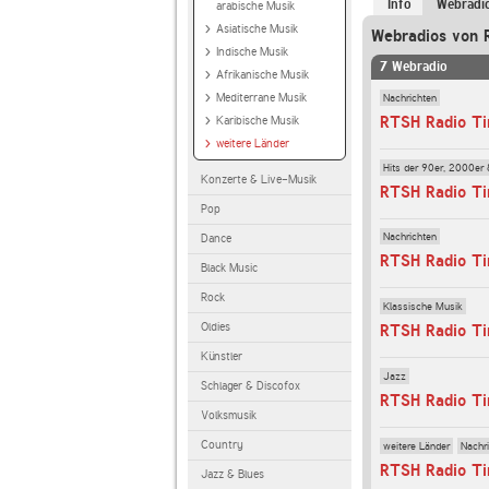
Info
Webradi
arabische Musik
Asiatische Musik
Webradios von 
Indische Musik
7 Webradio
Afrikanische Musik
Nachrichten
Mediterrane Musik
RTSH Radio Ti
Karibische Musik
weitere Länder
Hits der 90er, 2000er 
Konzerte & Live-Musik
RTSH Radio Ti
Pop
Nachrichten
Dance
RTSH Radio Tir
Black Music
Rock
Klassische Musik
Oldies
RTSH Radio Ti
Künstler
Jazz
Schlager & Discofox
RTSH Radio Ti
Volksmusik
Country
weitere Länder
Nachr
RTSH Radio T
Jazz & Blues