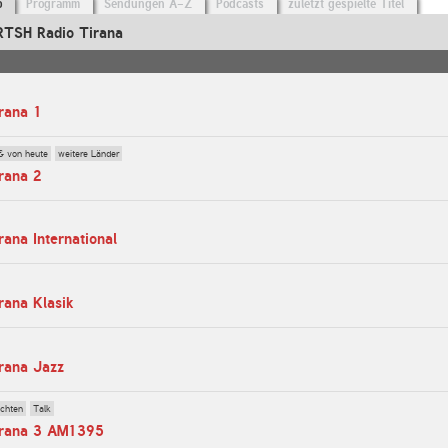
o
Programm
Sendungen A-Z
Podcasts
zuletzt gespielte Titel
RTSH Radio Tirana
rana 1
& von heute
weitere Länder
rana 2
ana International
rana Klasik
rana Jazz
ichten
Talk
irana 3 AM1395