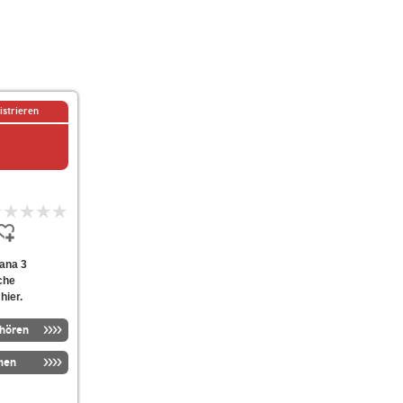
istrieren
rana 3
che
hier.
nhören
men