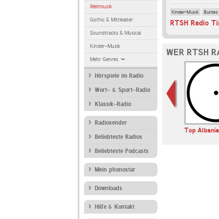
Weltmusik
Kinder-Musik
Buntes
Gothic & Mittelalter
RTSH Radio Ti
Soundtracks & Musical
Kinder-Musik
WER RTSH R
Mehr Genres
Hörspiele im Radio
Wort- & Sport-Radio
Klassik-Radio
Radiosender
ice of Greece
Radio Dashuria
89.0 RTL
Top Albania
Beliebteste Radios
Beliebteste Podcasts
Mein phonostar
Downloads
Hilfe & Kontakt