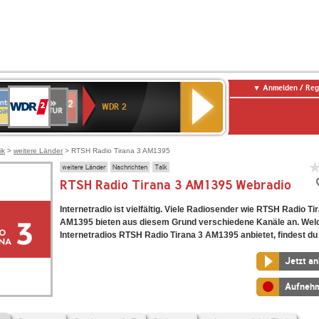
Anmelden / Reg
WDR
NTENNE
SWR
chlandfunk
Deutschlandfunk
80er
SWR3
WDR
BR-
NDR
2
WDR 2
AYERN
Kultur
r
90er
4
KLASSIK
2
OLDIE
ANTENNE
ik
>
weitere Länder
> RTSH Radio Tirana 3 AM1395
weitere Länder
Nachrichten
Talk
RTSH Radio Tirana 3 AM1395 Webradio
Internetradio ist vielfältig. Viele Radiosender wie RTSH Radio Ti
AM1395 bieten aus diesem Grund verschiedene Kanäle an. Wel
Internetradios RTSH Radio Tirana 3 AM1395 anbietet, findest du 
Jetzt a
Aufneh