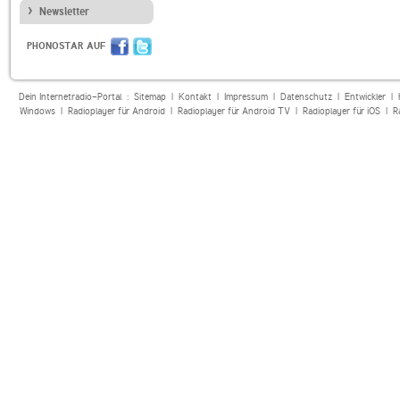
Newsletter
PHONOSTAR AUF
Dein Internetradio-Portal :
Sitemap
|
Kontakt
|
Impressum
|
Datenschutz
|
Entwickler
|
Windows
|
Radioplayer für Android
|
Radioplayer für Android TV
|
Radioplayer für iOS
|
R