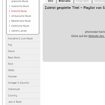
Info
Webradio
Programm
Sendun
arabische Musik
Asiatische Musik
Zuletzt gespielte Titel - Playlist von 
Indische Musik
Afrikanische Musik
Mediterrane Musik
Karibische Musik
weitere Länder
phonostar hat k
Gehe auf die
Website des
Konzerte & Live-Musik
Pop
Dance
Black Music
Rock
Oldies
Künstler
Schlager & Discofox
Volksmusik
Country
Jazz & Blues