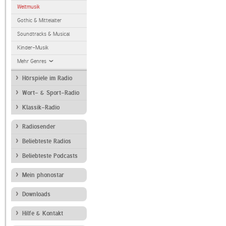
Weltmusik
Gothic & Mittelalter
Soundtracks & Musical
Kinder-Musik
Mehr Genres
Hörspiele im Radio
Wort- & Sport-Radio
Klassik-Radio
Radiosender
Beliebteste Radios
Beliebteste Podcasts
Mein phonostar
Downloads
Hilfe & Kontakt