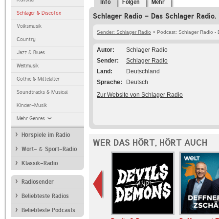
Info
Folgen
Mehr
Schlager & Discofox
Schlager Radio - Das Schlager Radio. 
Volksmusik
Sender: Schlager Radio
> Podcast: Schlager Radio - 
Country
Autor
Schlager Radio
Jazz & Blues
Sender
Schlager Radio
Weltmusik
Land
Deutschland
Gothic & Mittelalter
Sprache
Deutsch
Soundtracks & Musical
Zur Website von Schlager Radio
Kinder-Musik
Mehr Genres
Hörspiele im Radio
WER DAS HÖRT, HÖRT AUCH
Wort- & Sport-Radio
Klassik-Radio
Radiosender
Beliebteste Radios
Beliebteste Podcasts