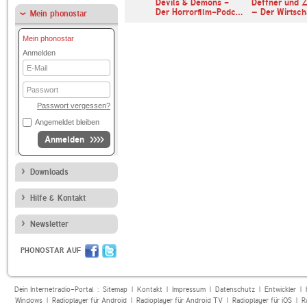
er & Somuncu
Devils & Demons -
Deffner und Z
Der Horrorfilm-Podc…
– Der Wirtsc
Mein phonostar
Mein phonostar
Anmelden
E-
Mail
Passwort
Passwort vergessen?
Angemeldet bleiben
Anmelden
Downloads
Hilfe & Kontakt
Newsletter
PHONOSTAR AUF
Dein Internetradio-Portal :
Sitemap
|
Kontakt
|
Impressum
|
Datenschutz
|
Entwickler
|
Windows
|
Radioplayer für Android
|
Radioplayer für Android TV
|
Radioplayer für iOS
|
R