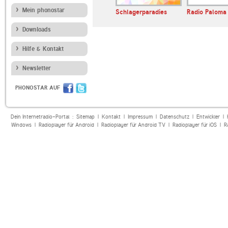
Mein phonostar
 Radio
ANTENNE BAYERN
Schlagerparadies
Radio Paloma
Downloads
Hilfe & Kontakt
Newsletter
PHONOSTAR AUF
Dein Internetradio-Portal :
Sitemap
|
Kontakt
|
Impressum
|
Datenschutz
|
Entwickler
|
Windows
|
Radioplayer für Android
|
Radioplayer für Android TV
|
Radioplayer für iOS
|
R