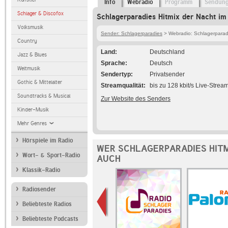
Info
Webradio
Programm
Sendun
Schlager & Discofox
Schlagerparadies Hitmix der Nacht im
Volksmusik
Sender: Schlagerparadies
> Webradio: Schlagerparadi
Country
Land
Deutschland
Jazz & Blues
Sprache
Deutsch
Weltmusik
Sendertyp
Privatsender
Gothic & Mittelalter
Streamqualität
bis zu 128 kbit/s Live-Strea
Soundtracks & Musical
Zur Website des Senders
Kinder-Musik
Mehr Genres
Hörspiele im Radio
WER SCHLAGERPARADIES HITM
Wort- & Sport-Radio
AUCH
Klassik-Radio
Radiosender
Beliebteste Radios
Beliebteste Podcasts