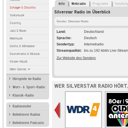
Info
Webradio
Programm
Sendun
Schlager & Discofox
Silverstar Radio im Überblick
Volksmusik
Sender: Silverstar Radio
Country
Jazz & Blues
Land
Deutschland
Sprache
Deutsch
Weltmusik
Sendertyp
Internetradio
Gothic & Mittelalter
Streamqualität
bis zu 192 kbit/s Live-Strea
Soundtracks & Musical
Zur Website des Senders
Kinder-Musik
Mehr Genres
Hörspiele im Radio
WER SILVERSTAR RADIO HÖRT
Wort- & Sport-Radio
Klassik-Radio
Radiosender
Beliebteste Radios
Beliebteste Podcasts