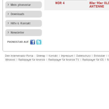
mallorca-sh
Sunshine FM
WDR 4
80er 90er OL
Mein phonostar
ANTENNE
Downloads
Hilfe & Kontakt
Newsletter
PHONOSTAR AUF
Dein Internetradio-Portal :
Sitemap
|
Kontakt
|
Impressum
|
Datenschutz
|
Entwickler
|
Windows
|
Radioplayer für Android
|
Radioplayer für Android TV
|
Radioplayer für iOS
|
R