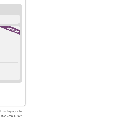
|
Radioplayer für
star GmbH 2024