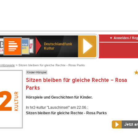
Anmelden / Reg
Deutschlandfunk
R-
ANTENNE
Deutschlandfunk
80er
SWR3
NDR
WDR
SWR
Deutschlandfunk
Kultur
LASSIK
BAYERN
90er
2
2
Kultur
Kultur
OLDIE
ANTENNE
r-Hörspiele
> Sitzen bleiben für gleiche Rechte - Rosa Parks
Kinder-Hörspiel
Sitzen bleiben für gleiche Rechte - Rosa
Parks
Hörspiele und Geschichten für Kinder.
In hr2-kultur "Lauschinsel" am 22.06.:
Sitzen bleiben für gleiche Rechte - Rosa Parks
Jetzt a