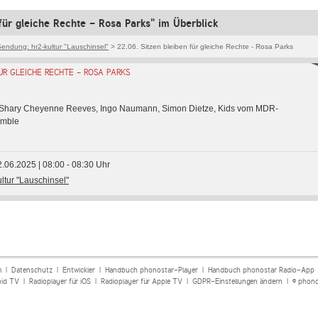
 für gleiche Rechte - Rosa Parks" im Überblick
endung: hr2-kultur "Lauschinsel"
> 22.06. Sitzen bleiben für gleiche Rechte - Rosa Parks
ÜR GLEICHE RECHTE - ROSA PARKS
z, Shary Cheyenne Reeves, Ingo Naumann, Simon Dietze, Kids vom MDR-
emble
2.06.2025 | 08:00 - 08:30 Uhr
ultur "Lauschinsel"
m
|
Datenschutz
|
Entwickler
|
Handbuch phonostar-Player
|
Handbuch phonostar Radio-App
oid TV
|
Radioplayer für iOS
|
Radioplayer für Apple TV
|
GDPR-Einstellungen ändern
| © phono