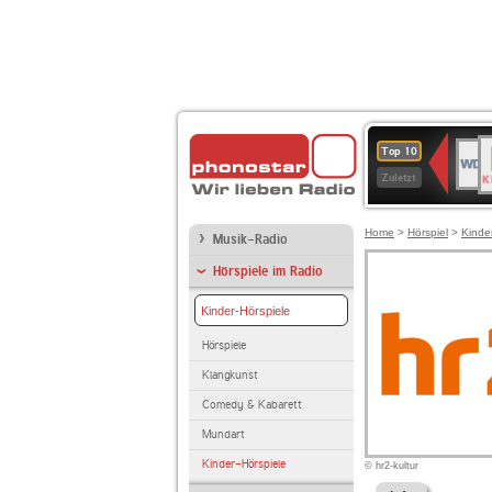
B
WDR
Top 10
K
4
Zuletzt
Home
>
Hörspiel
>
Kinde
Musik-Radio
Hörspiele im Radio
Kinder-Hörspiele
Hörspiele
Klangkunst
Comedy & Kabarett
Mundart
Kinder-Hörspiele
© hr2-kultur