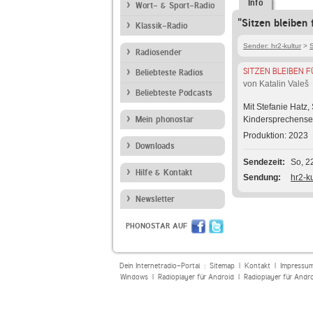
Info
Wort- & Sport-Radio
"Sitzen bleiben
Klassik-Radio
Sender: hr2-kultur
>
S
Radiosender
SITZEN BLEIBEN F
Beliebteste Radios
von Katalin Valeš
Beliebteste Podcasts
Mit Stefanie Hat
Mein phonostar
Kindersprechens
Produktion: 2023
Downloads
Sendezeit
So, 2
Hilfe & Kontakt
Sendung
hr2-k
Newsletter
PHONOSTAR AUF
Dein Internetradio-Portal :
Sitemap
|
Kontakt
|
Impressu
Windows
|
Radioplayer für Android
|
Radioplayer für Andr