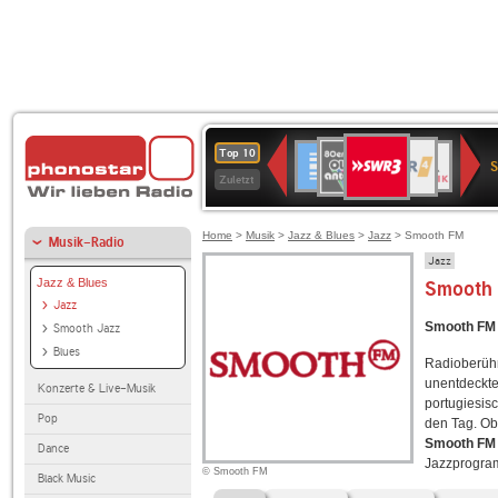
SWR3
80er
WDR
Deutschlandfunk
NDR
BR-
SWR
Top 10
90er
4
2
KLASSIK
Kultur
Zuletzt
OLDIE
ANTENNE
Home
>
Musik
>
Jazz & Blues
>
Jazz
> Smooth FM
Musik-Radio
Jazz
Jazz & Blues
Smooth
Jazz
Smooth FM 
Smooth Jazz
Blues
Radioberüh
unentdeckte
Konzerte & Live-Musik
portugiesi
Pop
den Tag. Ob
Smooth FM
Dance
Jazzprogr
© Smooth FM
Black Music