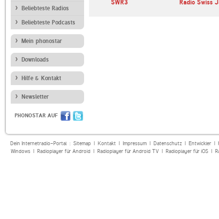
andfunk
Bayern 2
SWR3
Radio Swiss J
Beliebteste Radios
Beliebteste Podcasts
Mein phonostar
Downloads
Hilfe & Kontakt
Newsletter
PHONOSTAR AUF
Dein Internetradio-Portal :
Sitemap
|
Kontakt
|
Impressum
|
Datenschutz
|
Entwickler
|
Windows
|
Radioplayer für Android
|
Radioplayer für Android TV
|
Radioplayer für iOS
|
R