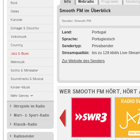
Info
Webradio
Programm
Sendun
Rock
Smooth FM im Überblick
Oldies
Künstler
Sender: Smooth FM
Schlager & Discofox
Land
Portugal
Volksmusik
Sprache
Portugiesisch
Country
Sendertyp
Privatsender
Streamqualität
bis zu 128 kbit/s Live-Strea
Jazz & Blues
Zur Website des Senders
Weltmusik
Gothic & Mittelalter
Soundtracks & Musical
Kinder-Musik
WER SMOOTH FM HÖRT, HÖRT
Mehr Genres
Hörspiele im Radio
Wort- & Sport-Radio
Klassik-Radio
Radiosender