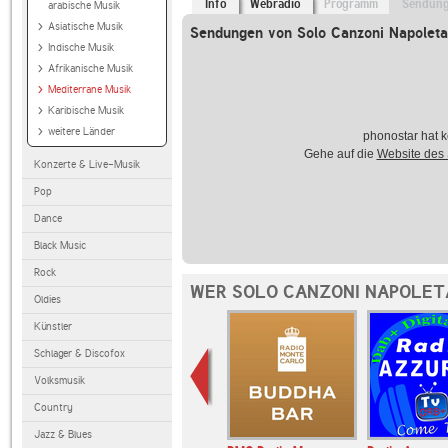
Info
Webradio
Programm
Sendun
arabische Musik
Asiatische Musik
Sendungen von Solo Canzoni Napolet
Indische Musik
Afrikanische Musik
Mediterrane Musik
Karibische Musik
weitere Länder
phonostar hat k
Gehe auf die
Website des
Konzerte & Live-Musik
Pop
Dance
Black Music
Rock
WER SOLO CANZONI NAPOLET
Oldies
Künstler
Schlager & Discofox
Volksmusik
Country
Jazz & Blues