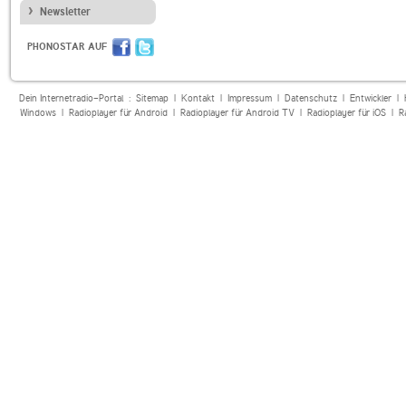
Newsletter
PHONOSTAR AUF
Dein Internetradio-Portal :
Sitemap
|
Kontakt
|
Impressum
|
Datenschutz
|
Entwickler
|
Windows
|
Radioplayer für Android
|
Radioplayer für Android TV
|
Radioplayer für iOS
|
R