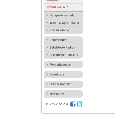
Weniger Genres
Hörspiele im Radio
Wort- & Sport-Radio
Klassik-Radio
Radiosender
Beliebteste Radios
Beliebteste Podcasts
Mein phonostar
Downloads
Hilfe & Kontakt
Newsletter
PHONOSTAR AUF