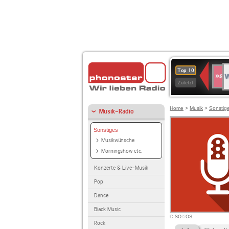
W
SWR
Top 10
4
Zuletzt
Home
>
Musik
>
Sonstig
Musik-Radio
Sonstiges
Musikwünsche
Morningshow etc.
Konzerte & Live-Musik
Pop
Dance
Black Music
© SO♡OS
Rock