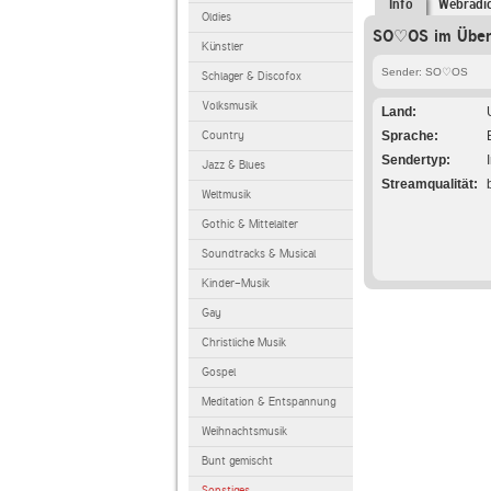
Info
Webradi
Oldies
SO♡OS im Über
Künstler
Sender: SO♡OS
Schlager & Discofox
Volksmusik
Land
Country
Sprache
Sendertyp
Jazz & Blues
Streamqualität
Weltmusik
Gothic & Mittelalter
Soundtracks & Musical
Kinder-Musik
Gay
Christliche Musik
Gospel
Meditation & Entspannung
Weihnachtsmusik
Bunt gemischt
Sonstiges