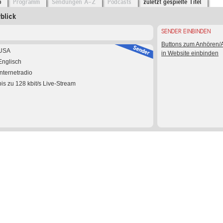
o
Programm
Sendungen A-Z
Podcasts
zuletzt gespielte Titel
blick
SENDER EINBINDEN
Buttons zum Anhören
USA
in Website einbinden
Englisch
Internetradio
bis zu 128 kbit/s Live-Stream