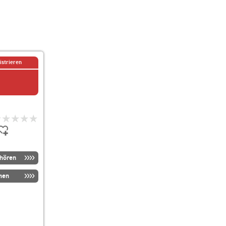
istrieren
nhören
men