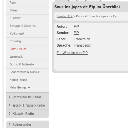
Rock
Sous les jupes de Fip im Überblick
Oldies
Sender: FIP
> Podcast: Sous les jupes de Fip
Künstler
Schlager & Discofox
Autor
FIP
Sender
FIP
Volksmusik
Land
Frankreich
Country
Sprache
Französisch
Jazz & Blues
Zur Website von FIP
Weltmusik
Gothic & Mittelalter
Soundtracks & Musical
Kinder-Musik
Mehr Genres
Hörspiele im Radio
Wort- & Sport-Radio
Klassik-Radio
Radiosender