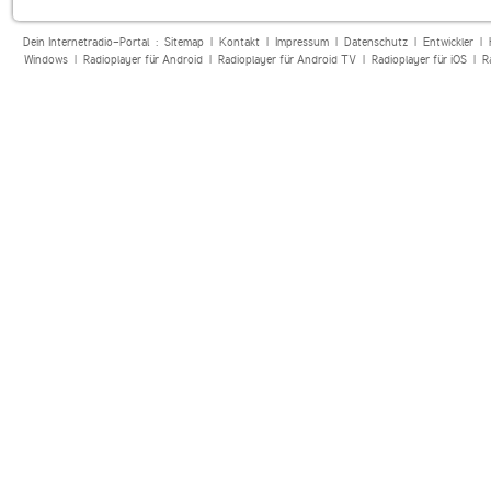
Dein Internetradio-Portal :
Sitemap
|
Kontakt
|
Impressum
|
Datenschutz
|
Entwickler
|
Windows
|
Radioplayer für Android
|
Radioplayer für Android TV
|
Radioplayer für iOS
|
R