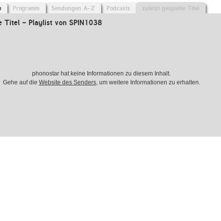
o
Programm
Sendungen A-Z
Podcasts
zuletzt gespielte Titel
e Titel - Playlist von SPIN1038
phonostar hat keine Informationen zu diesem Inhalt.
Gehe auf die
Website des Senders
, um weitere Informationen zu erhalten.