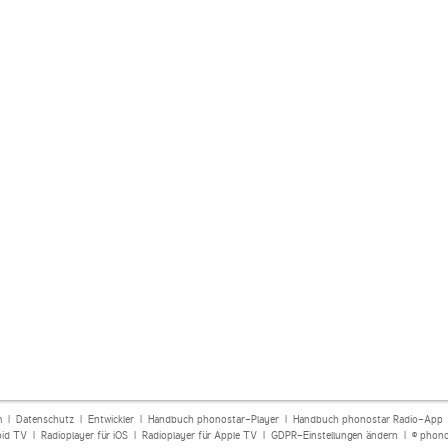
m
|
Datenschutz
|
Entwickler
|
Handbuch phonostar-Player
|
Handbuch phonostar Radio-App
oid TV
|
Radioplayer für iOS
|
Radioplayer für Apple TV
|
GDPR-Einstellungen ändern
| © phono