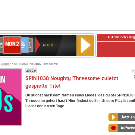
Anmelden / Reg
NDR
WR
Deutschlandfunk
SWR3
WDR
BR-
Deutschlandfunk
ANTENNE
80er
2
NDR 2
ltur
4
KLASSIK
Kultur
BAYERN
90er
OLDIE
ANTENNE
>
2000er
> SPIN1038 Noughty Threesome
2000er
SPIN1038 Noughty Threesome zuletzt
gespielte Titel
Du suchst nach dem Namen eines Liedes, das du bei SPIN1038
Threesome gehört hast? Hier findest du ihn! Unsere Playlist enth
Lieder der letzten Tage.
Jetzt a
Aufneh