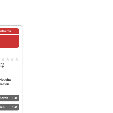
istrieren
 Noughty
ält die
nhören
men