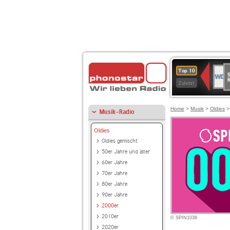
S
WDR
Top 10
Ku
2
Zuletzt
Home
>
Musik
>
Oldies
Musik-Radio
Oldies
Oldies gemischt
50er Jahre und älter
60er Jahre
70er Jahre
80er Jahre
90er Jahre
2000er
2010er
© SPIN1038
2020er