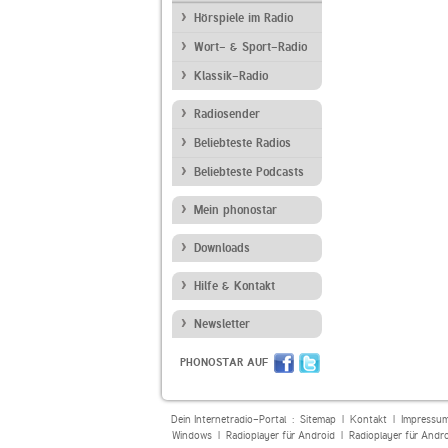
Hörspiele im Radio
Wort- & Sport-Radio
Klassik-Radio
Radiosender
Beliebteste Radios
Beliebteste Podcasts
Mein phonostar
Downloads
Hilfe & Kontakt
Newsletter
PHONOSTAR AUF
Dein Internetradio-Portal :
Sitemap
|
Kontakt
|
Impressu
Windows
|
Radioplayer für Android
|
Radioplayer für Andr