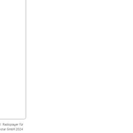
|
Radioplayer für
star GmbH 2024