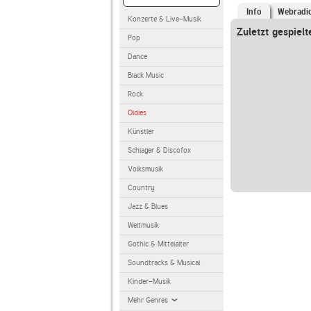
Info
Webradi
Konzerte & Live-Musik
Zuletzt gespielt
Pop
Dance
Black Music
Rock
Oldies
Künstler
Schlager & Discofox
Volksmusik
Country
Jazz & Blues
Weltmusik
Gothic & Mittelalter
Soundtracks & Musical
Kinder-Musik
Mehr Genres