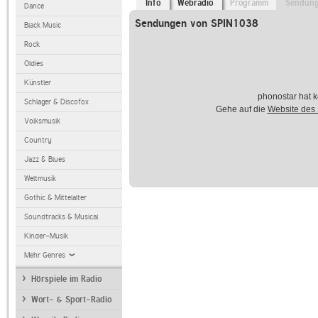
Info
Webradio
Programm
Sendun
Dance
Sendungen von SPIN1038
Black Music
Rock
Oldies
Künstler
phonostar hat k
Schlager & Discofox
Gehe auf die
Website des
Volksmusik
Country
Jazz & Blues
Weltmusik
Gothic & Mittelalter
Soundtracks & Musical
Kinder-Musik
Mehr Genres
Hörspiele im Radio
Wort- & Sport-Radio