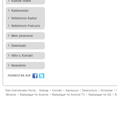
Klassik-Radio
Radiosender
Beliebteste Radios
Beliebteste Podcasts
Mein phonostar
Downloads
Hilfe & Kontakt
Newsletter
PHONOSTAR AUF
Dein Internetradio-Portal :
Sitemap
|
Kontakt
|
Impressum
|
Datenschutz
|
Entwickler
|
Windows
|
Radioplayer für Android
|
Radioplayer für Android TV
|
Radioplayer für iOS
|
R