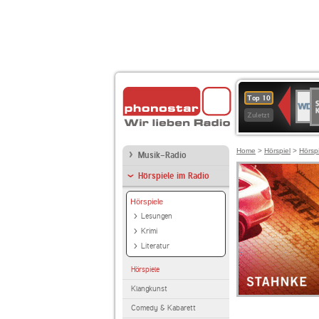
S
WDR
Top 10
Ku
2
Zuletzt
Home
>
Hörspiel
>
Hörsp
Musik-Radio
Hörspiele im Radio
Hörspiele
Lesungen
Krimi
Literatur
Hörspiele
Klangkunst
Comedy & Kabarett