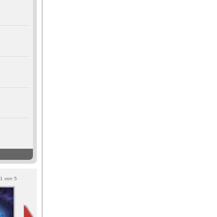
1
von
5