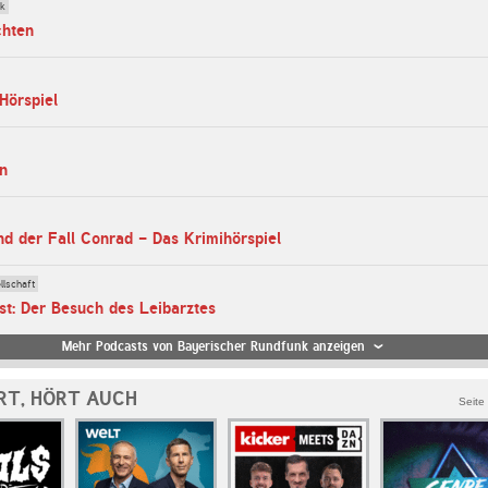
ik
chten
Hörspiel
in
d der Fall Conrad - Das Krimihörspiel
llschaft
st: Der Besuch des Leibarztes
Mehr Podcasts von Bayerischer Rundfunk anzeigen
RT, HÖRT AUCH
Seite