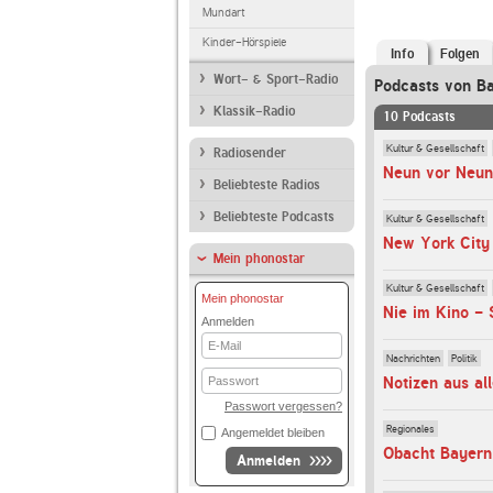
Mundart
Kinder-Hörspiele
Info
Folgen
Wort- & Sport-Radio
Podcasts von B
Klassik-Radio
10 Podcasts
Kultur & Gesellschaft
Radiosender
Neun vor Neun
Beliebteste Radios
Beliebteste Podcasts
Kultur & Gesellschaft
New York City
Mein phonostar
Kultur & Gesellschaft
Mein phonostar
Nie im Kino - 
Anmelden
E-
Mail
Nachrichten
Politik
Passwort
Notizen aus al
Passwort vergessen?
Regionales
Angemeldet bleiben
Obacht Bayern
Anmelden