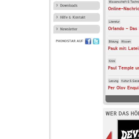
Wissenschaft & Techn
Downloads
Online-Nachri
Hilfe & Kontakt
Literatur
Orlando - Das 
Newsletter
PHONOSTAR AUF
Bildung
Wissen
Pauk mit: Late
Krimi
Paul Temple un
Lesung
Kultur & Gese
Per Olov Enqui
WER DAS HÖ