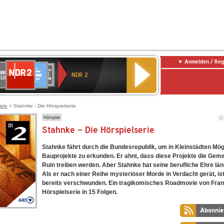
Anmelden / Reg
NDR
WR
Deutschlandfunk
SWR3
WDR
BR-
Deutschlandfunk
ANTENNE
80er
2
NDR 2
ltur
4
KLASSIK
Kultur
BAYERN
90er
OLDIE
ANTENNE
iele
> Stahnke - Die Hörspielserie
Hörspiel
Stahnke - Die Hörspielserie
Stahnke fährt durch die Bundesrepublik, um in Kleinstädten Mögl
Bauprojekte zu erkunden. Er ahnt, dass diese Projekte die Geme
Ruin treiben werden. Aber Stahnke hat seine berufliche Ehre län
Als er nach einer Reihe mysteriöser Morde in Verdacht gerät, is
bereits verschwunden. Ein tragikomisches Roadmovie von Frank
Hörspielserie in 15 Folgen.
Abonnie