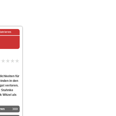
istrieren
ichkeiten für
inden in den
gst verloren.
t Stahnke
 Witzel als
ren