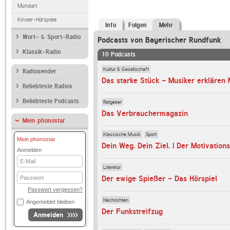
Mundart
Kinder-Hörspiele
Info
Folgen
Mehr
Wort- & Sport-Radio
Podcasts von Bayerischer Rundfunk
Klassik-Radio
10 Podcasts
Kultur & Gesellschaft
Radiosender
Das starke Stück - Musiker erklären
Beliebteste Radios
Beliebteste Podcasts
Ratgeber
Das Verbrauchermagazin
Mein phonostar
Klassische Musik
Sport
Mein phonostar
Anmelden
E-
Mail
Literatur
Passwort
Der ewige Spießer - Das Hörspiel
Passwort vergessen?
Nachrichten
Angemeldet bleiben
Der Funkstreifzug
Anmelden