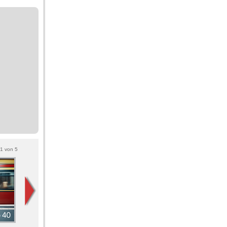
1
von
5