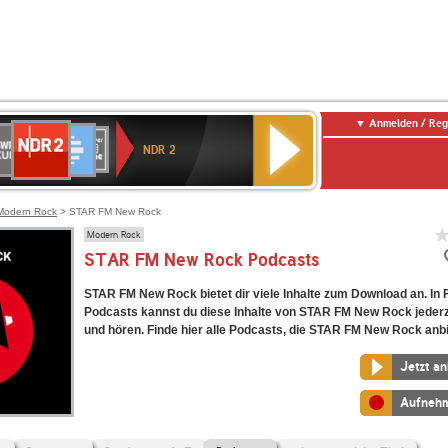
Anmelden / Reg
NDR
WR
Deutschlandfunk
SWR3
WDR
BR-
Deutschlandfunk
ANTENNE
80er
2
NDR 2
ltur
4
KLASSIK
Kultur
BAYERN
90er
OLDIE
ANTENNE
Modern Rock
> STAR FM New Rock
Modern Rock
STAR FM New Rock Podcasts
STAR FM New Rock bietet dir viele Inhalte zum Download an. In
Podcasts kannst du diese Inhalte von STAR FM New Rock jederz
und hören. Finde hier alle Podcasts, die STAR FM New Rock anbi
Jetzt a
Aufneh