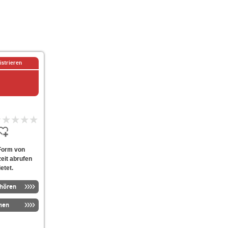
istrieren
 Form von
eit abrufen
etet.
nhören
men