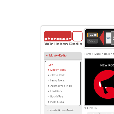
S
WDR
Top 10
Ku
2
Zuletzt
Home
>
Musik
>
Rock
>
Musik-Radio
Rock
Modern Rock
Classic Rock
Heavy Metal
Alternative & Indie
Hard Rock
Rock'n'Roll
Punk & Ska
© STAR FM
Konzerte & Live-Musik