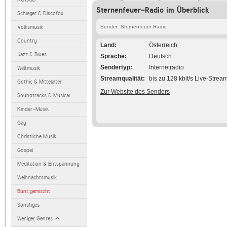
Sternenfeuer-Radio im Überblick
Schlager & Discofox
Volksmusik
Sender: Sternenfeuer-Radio
Country
Land
Österreich
Jazz & Blues
Sprache
Deutsch
Sendertyp
Internetradio
Weltmusik
Streamqualität
bis zu 128 kbit/s Live-Strea
Gothic & Mittelalter
Zur Website des Senders
Soundtracks & Musical
Kinder-Musik
Gay
Christliche Musik
Gospel
Meditation & Entspannung
Weihnachtsmusik
Bunt gemischt
Sonstiges
Weniger Genres