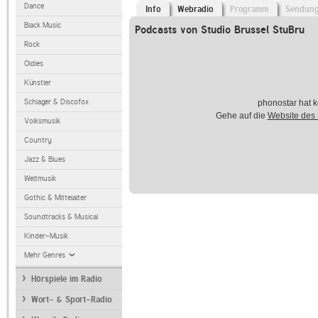
Dance
Info
Webradio
Programm
Sendun
Black Music
Podcasts von Studio Brussel StuBru
Rock
Oldies
Künstler
Schlager & Discofox
phonostar hat k
Gehe auf die
Website des
Volksmusik
Country
Jazz & Blues
Weltmusik
Gothic & Mittelalter
Soundtracks & Musical
Kinder-Musik
Mehr Genres
Hörspiele im Radio
Wort- & Sport-Radio