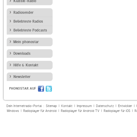
Klassik-Radio
Radiosender
Beliebteste Radios
Beliebteste Podcasts
Mein phonostar
Downloads
Hilfe & Kontakt
Newsletter
PHONOSTAR AUF
Dein Internetradio-Portal :
Sitemap
|
Kontakt
|
Impressum
|
Datenschutz
|
Entwickler
|
Windows
|
Radioplayer für Android
|
Radioplayer für Android TV
|
Radioplayer für iOS
|
R