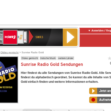
Anmelden / Reg
SWR3
0er
WDR
chlandfunk
NDR
BR-
SWR
SWR3
0er
4
2
KLASSIK
Kultur
LDIE
NTENNE
>
Oldies gemischt
> Sunrise Radio Gold
Oldies gemischt
Indische Musik
weitere Länder
Sunrise Radio Gold Sendungen
Hier findest du alle Sendungen von Sunrise Radio Gold. Alle Se
findest du alphabetisch geordnet. So kannst du alle Inhalte von 
Gold einfach finden und weitere Informationen erhalten.
Jetzt a
Aufneh