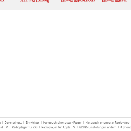
dio
2000 FM Country
laut.fm derhitsender
laut.fm battifm
m
|
Datenschutz
|
Entwickler
|
Handbuch phonostar-Player
|
Handbuch phonostar Radio-App
oid TV
|
Radioplayer für iOS
|
Radioplayer für Apple TV
|
GDPR-Einstellungen ändern
| © phono