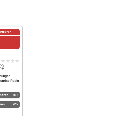
istrieren
ndungen
Sunrise Radio
nhören
men