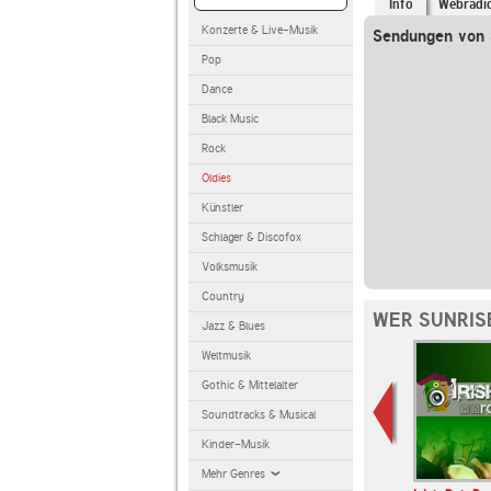
Info
Webradi
Konzerte & Live-Musik
Sendungen von 
Pop
Dance
Black Music
Rock
Oldies
Künstler
Schlager & Discofox
Volksmusik
Country
WER SUNRIS
Jazz & Blues
Weltmusik
Gothic & Mittelalter
Soundtracks & Musical
Kinder-Musik
Mehr Genres