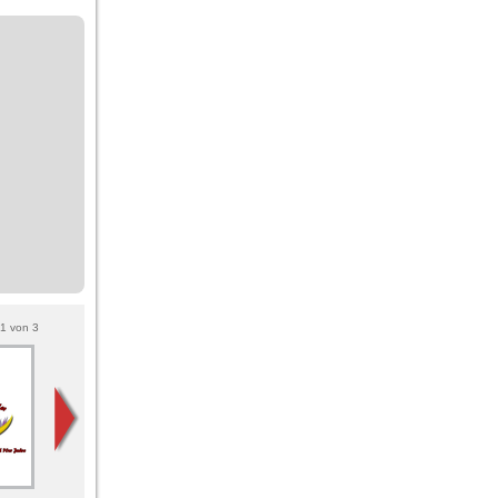
1
von
3