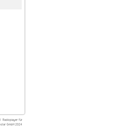
Bayerwaldradio Alles
Radio Arabella
Radio Arabella
Oberkrain
Golden Oldies
Weihnachten
|
Radioplayer für
star GmbH 2024