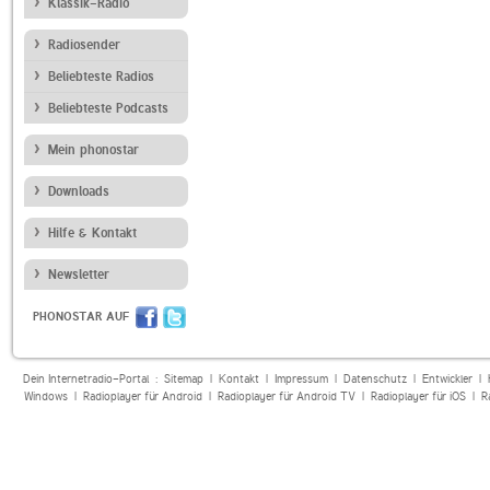
Klassik-Radio
Radiosender
Beliebteste Radios
Beliebteste Podcasts
Mein phonostar
Downloads
Hilfe & Kontakt
Newsletter
PHONOSTAR AUF
Dein Internetradio-Portal :
Sitemap
|
Kontakt
|
Impressum
|
Datenschutz
|
Entwickler
|
Windows
|
Radioplayer für Android
|
Radioplayer für Android TV
|
Radioplayer für iOS
|
R