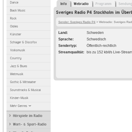
Dance
Info
Webradio
Programm
Sendun
Black Music
Sveriges Radio P4 Stockholm im Überb
Rock
Sender: Sveriges Radio P4
> Webradio: Sveriges Rad
Oldies
Land
Schweden
Künstler
Sprache
Schwedisch
Schlager & Discofox
Sendertyp
Öffentlich-rechtlich
Volksmusik
Streamqualität
bis zu 152 kbit/s Live-Strea
Country
Jazz & Blues
Weltmusik
Gothic & Mittelalter
Soundtracks & Musical
Kinder-Musik
Mehr Genres
Hörspiele im Radio
Wort- & Sport-Radio