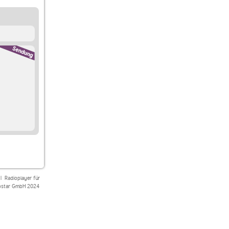
|
Radioplayer für
star GmbH 2024