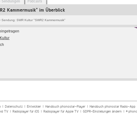
e Sendungen
Podcasts
R2 Kammermusik" im Überblick
 Sendung: SWR Kultur "SWR2 Kammermusik"
 eingetragen
ultur
sch
m
|
Datenschutz
|
Entwickler
|
Handbuch phonostar-Player
|
Handbuch phonostar Radio-App
oid TV
|
Radioplayer für iOS
|
Radioplayer für Apple TV
|
GDPR-Einstellungen ändern
| © phono