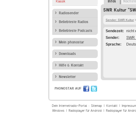
Infos
Nächst
Klassik
SWR Kultur "SW
Radiosender
Sender: SWR Kultur
>
Beliebteste Radios
Beliebteste Podcasts
Sendezeit
nicht
Sender
SWR K
Mein phonostar
Sprache
Deut
Downloads
Hilfe & Kontakt
Newsletter
PHONOSTAR AUF
Dein Internetradio-Portal :
Sitemap
|
Kontakt
|
Impressu
Windows
|
Radioplayer für Android
|
Radioplayer für Andr