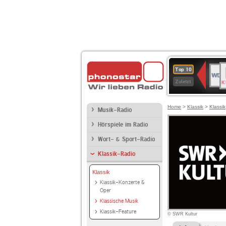
B
WDR
Top 10
K
4
Zuletzt
Home
>
Klassik
>
Klassik
Musik-Radio
Hörspiele im Radio
Wort- & Sport-Radio
Klassik-Radio
Klassik
Klassik-Konzerte &
Oper
Klassische Musik
Klassik-Feature
© SWR Kultur