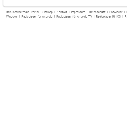
Dein Internetradio-Portal :
Sitemap
|
Kontakt
|
Impressum
|
Datenschutz
|
Entwickler
|
Windows
|
Radioplayer für Android
|
Radioplayer für Android TV
|
Radioplayer für iOS
|
R