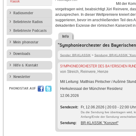
/ freeimages.com
Klassik
Mit der Kom
vorgetragen wird, beabsichtigt Jüri Reinvere, da
Radiosender
anzusprechen. In dieser Weltpremiere kreiert d
suggerieren, bevor im anschließenden Teil des 
Beliebteste Radios
dekadenten Exzesse der römischen Kaiserzeit in 
Beliebteste Podcasts
Info
Mein phonostar
"Symphonieorchester des Bayerischen
Downloads
Sender: BR-KLASSIK
>
Sendung: BR-KLASSIK "Konz
Hilfe & Kontakt
SYMPHONIEORCHESTER DES BAYERISCHEN RUN
von Streich, Reinvere, Henze
Newsletter
Mit Leitung: Matthias Pintscher / Aušrinė Stun
PHONOSTAR AUF
Herkulessaal der Münchner Residenz
12.06.2026
Sendezeit
Fr, 12.06.2026 | 20:03 - 22:00 Uhr
Da die Sendung live übertragen wird, 
Anfang/Ende der Sendung verschiebe
Sendung
BR-KLASSIK "Konzert"