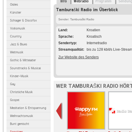
Info
Webradio
Programm
Sendun
Oldies
Tamburaški Radio im Überblick
Künstler
Sender: Tamburaški Radio
Schlager & Discofox
Volksmusik
Land
Kroatien
Country
Sprache
Kroatisch
Sendertyp
Internetradio
Jazz & Blues
Streamqualität
bis zu 128 kbit/s Live-Strea
Weltmusik
Zur Website des Senders
Gothic & Mittelalter
Soundtracks & Musical
Kinder-Musik
Gay
WER TAMBURAŠKI RADIO HÖRT
Christliche Musik
Gospel
Meditation & Entspannung
Weihnachtsmusik
Bunt gemischt
Sonstiges