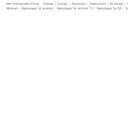
Dein Internetradio-Portal :
Sitemap
|
Kontakt
|
Impressum
|
Datenschutz
|
Entwickler
|
Windows
|
Radioplayer für Android
|
Radioplayer für Android TV
|
Radioplayer für iOS
|
R