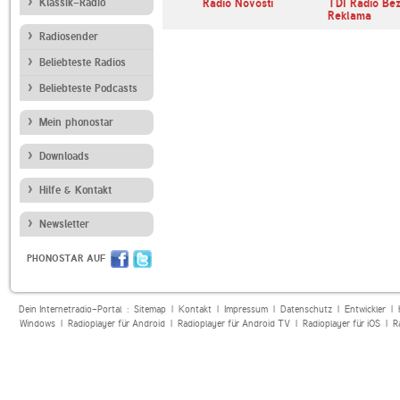
Klassik-Radio
Radio Beograd 202
Radio Novosti
TDI Radio Be
Reklama
Radiosender
Beliebteste Radios
Beliebteste Podcasts
Mein phonostar
Downloads
Hilfe & Kontakt
Newsletter
PHONOSTAR AUF
Dein Internetradio-Portal :
Sitemap
|
Kontakt
|
Impressum
|
Datenschutz
|
Entwickler
|
Windows
|
Radioplayer für Android
|
Radioplayer für Android TV
|
Radioplayer für iOS
|
R