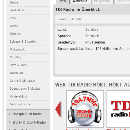
Info
Webradio
Programm
Sendun
Dance
TDI Radio im Überblick
Black Music
Rock
Sender: TDI Radio
Oldies
Land
Serbien
Künstler
Sprache
Serbisch
Schlager & Discofox
Sendertyp
Privatsender
Streamqualität
bis zu 128 kbit/s Live-Strea
Volksmusik
Country
Jazz & Blues
Weltmusik
Gothic & Mittelalter
WER TDI RADIO HÖRT, HÖRT A
Soundtracks & Musical
Kinder-Musik
Mehr Genres
Hörspiele im Radio
Wort- & Sport-Radio