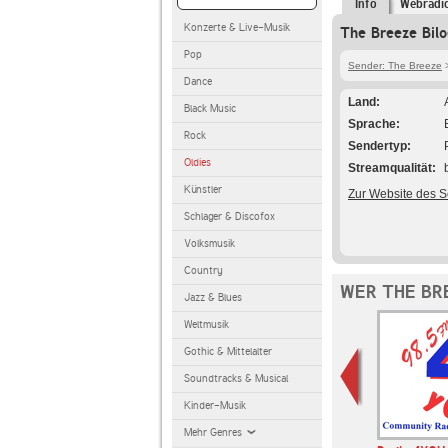
Info
Webradi
Konzerte & Live-Musik
The Breeze Bilo
Pop
Sender: The Breeze
>
Dance
Land
Black Music
Sprache
Rock
Sendertyp
Oldies
Streamqualität
Künstler
Zur Website des 
Schlager & Discofox
Volksmusik
Country
WER THE BR
Jazz & Blues
Weltmusik
Gothic & Mittelalter
Soundtracks & Musical
Kinder-Musik
Mehr Genres