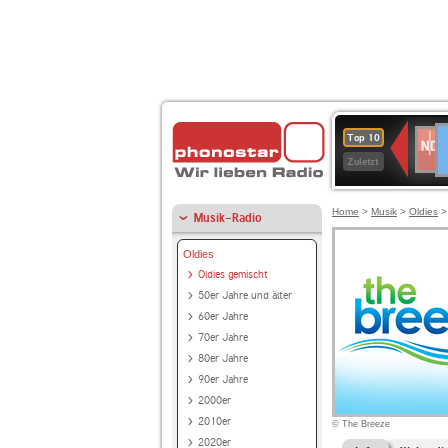
D
NDR
Top 10
2
Zuletzt
Home
>
Musik
>
Oldies
Musik-Radio
Oldies
Oldies gemischt
50er Jahre und älter
60er Jahre
70er Jahre
80er Jahre
90er Jahre
2000er
2010er
© The Breeze
2020er