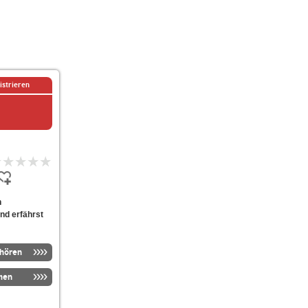
istrieren
n
nd erfährst
nhören
men