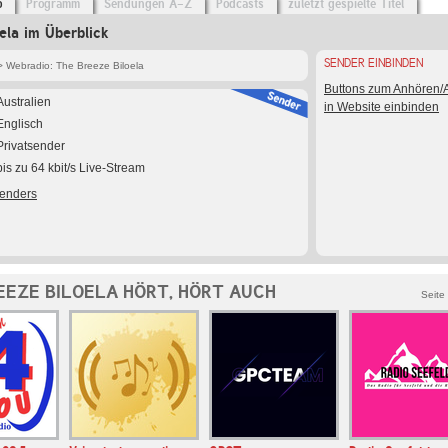
o
Programm
Sendungen A-Z
Podcasts
zuletzt gespielte Titel
ela im Überblick
SENDER EINBINDEN
 Webradio: The Breeze Biloela
Buttons zum Anhören
Australien
in Website einbinden
Englisch
Privatsender
bis zu 64 kbit/s Live-Stream
Senders
EEZE BILOELA HÖRT, HÖRT AUCH
Seite