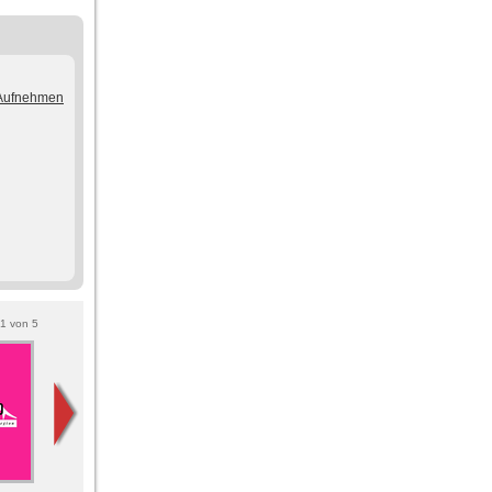
/Aufnehmen
1
von
5