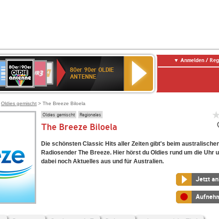
Anmelden / Reg
80er
eutschlandfunk
SWR3
WDR
SWR
80er 90er OLDIE
90er
4
Kultur
ANTENNE
OLDIE
ANTENNE
>
Oldies gemischt
> The Breeze Biloela
Oldies gemischt
Regionales
The Breeze Biloela
Die schönsten Classic Hits aller Zeiten gibt's beim australische
Radiosender The Breeze. Hier hörst du Oldies rund um die Uhr u
dabei noch Aktuelles aus und für Australien.
Jetzt a
Aufneh