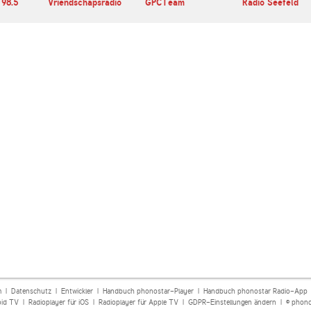
 98.5
Vriendschapsradio
GPCTeam
Radio Seefeld
m
|
Datenschutz
|
Entwickler
|
Handbuch phonostar-Player
|
Handbuch phonostar Radio-App
oid TV
|
Radioplayer für iOS
|
Radioplayer für Apple TV
|
GDPR-Einstellungen ändern
| © phono