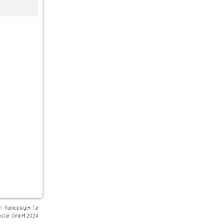
Easy & Italy
hr4 Rhein-Main
Radio Drenthe Radio
Dreents
|
Radioplayer für
star GmbH 2024