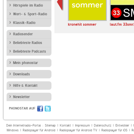
Hörspiele im Radio
Wort- & Sport-Radio
Klassik-Radio
atus
ANTENNE BAYERN
kronehit sommer
laut.fm 33smr
Radiosender
Beliebteste Radios
Beliebteste Podcasts
Mein phonostar
Downloads
Hilfe & Kontakt
Newsletter
PHONOSTAR AUF
Dein Internetradio-Portal :
Sitemap
|
Kontakt
|
Impressum
|
Datenschutz
|
Entwickler
|
Windows
|
Radioplayer für Android
|
Radioplayer für Android TV
|
Radioplayer für iOS
|
R