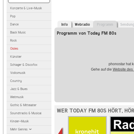
Konzerte & Live-Musik
Pop
Dance
Info
Webradio
Programm
Sendun
Black Music
Programm von Today FM 80s
Rock
Oldies
Künstler
phonostar hat k
Schlager & Discofox
Gehe auf die
Website des
Volksmusik
Country
Jazz & Blues
Weltmusik
Gothic & Mittelalter
WER TODAY FM 80S HÖRT, HÖ
Soundtracks & Musical
Kinder-Musik
Mehr Genres