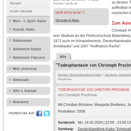
jedoch bei der Recherche... © Günter
zu dessen T
Mundart
Havlena / pixelio.de
auffindbar i
Kinder-Hörspiele
MEHR INFOS IM NETZ
russischen 
Hörspiele im Radio
Wort- & Sport-Radio
Zum Auto
Klassik-Radio
Christoph P
sein Studium an der Filmhochschule Babelsberg,
Radiosender
1973 auch im Hörspielbereich. Deutschlandradio 
Amokläufer" und 2007 "Hoffmanns Rache".
Beliebteste Radios
Info
Beliebteste Podcasts
"Todesphantasie von Christoph Proch
Mein phonostar
Sender: Deutschlandfunk Kultur
>
Sendung: Deutschla
Prochnow
Downloads
TODESPHANTASIE VON CHRISTOPH PROCHNOW
Hilfe & Kontakt
von Christoph Prochnow
Newsletter
Mit Christian Brückner, Margarita Breitkreiz, 
Produktion: 2008
PHONOSTAR AUF
Sendezeit
Mo, 18.05.2026 | 22:05 - 23:00 U
Sendung
Deutschlandfunk Kultur "Kriminal