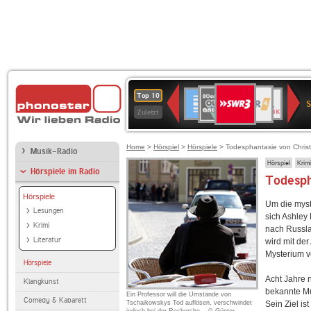
SWR3
80er
WDR
Deutschlandfunk
NDR
BR-
SWR
Top 10
90er
4
2
KLASSIK
Kultur
Zuletzt
OLDIE
ANTENNE
Home
>
Hörspiel
>
Hörspiele
> Todesphantasie von Chris
Musik-Radio
Hörspiel
Krimi
Hörspiele im Radio
Todesph
Hörspiele
Um die myst
Lesungen
sich Ashley
Krimi
nach Russlan
Literatur
wird mit der
Mysterium v
Hörspiele
Acht Jahre 
Klangkunst
bekannte Mu
Ein Professor will die Umstände von
Comedy & Kabarett
Tschaikowskys Tod auflösen, verschwindet
Sein Ziel is