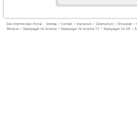
Dein Internetradio-Portal :
Sitemap
|
Kontakt
|
Impressum
|
Datenschutz
|
Entwickler
|
Windows
|
Radioplayer für Android
|
Radioplayer für Android TV
|
Radioplayer für iOS
|
R