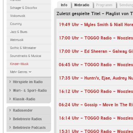
Info
Webradio
Programm
Sendun
Schlager & Discofox
Zuletzt gespielte Titel - Playlist vo
Volksmusik
Country
19:49 Uhr - Myles Smith & Niall Hor
Jazz & Blues
17:00 Uhr - TOGGO Radio - Woozle
Weltmusik
Gothic & Mittelalter
17:00 Uhr - Ed Sheeran - Galway Gi
Soundtracks & Musical
Kinder-Musik
06:45 Uhr - TOGGO Radio - Woozle
Mehr Genres
Hörspiele im Radio
Wort- & Sport-Radio
16:12 Uhr - TOGGO Radio - Woozle
Klassik-Radio
06:24 Uhr - Gossip - Move In The Ri
Radiosender
16:14 Uhr - TOGGO Radio - Woozle
Beliebteste Radios
Beliebteste Podcasts
15:31 Uhr - TOGGO Radio - Woozle