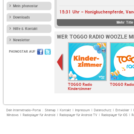
Mein phonostar
Downloads
Mehr Titl
Hilfe & Kontakt
WER TOGGO RADIO WOOZLE MI
Newsletter
PHONOSTAR AUF
Deutschlandfunk
TOGGO Radio
TOGGO Radio
Kinderzimmer
Dein Internetradio-Portal :
Sitemap
|
Kontakt
|
Impressum
|
Datenschutz
|
Entwickler
|
Windows
|
Radioplayer für Android
|
Radioplayer für Android TV
|
Radioplayer für iOS
|
R