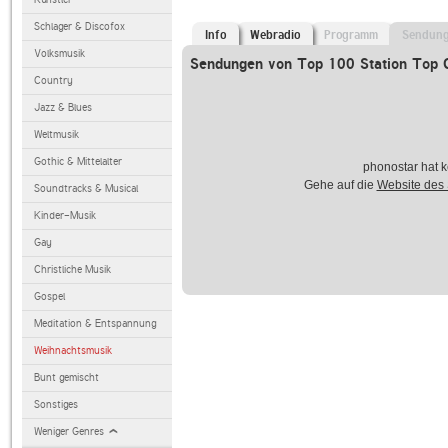
Schlager & Discofox
Info
Webradio
Programm
Sendun
Volksmusik
Sendungen von Top 100 Station Top C
Country
Jazz & Blues
Weltmusik
Gothic & Mittelalter
phonostar hat k
Gehe auf die
Website des
Soundtracks & Musical
Kinder-Musik
Gay
Christliche Musik
Gospel
Meditation & Entspannung
Weihnachtsmusik
Bunt gemischt
Sonstiges
Weniger Genres