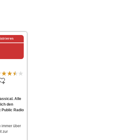
istrieren
ssical. Alle
dich den
 Public Radio
u immer über
t zur