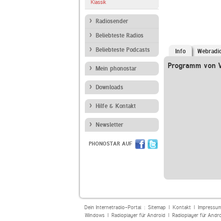
Klassik
Radiosender
Beliebteste Radios
Beliebteste Podcasts
Info
Webradi
Programm von V
Mein phonostar
Downloads
Hilfe & Kontakt
Newsletter
PHONOSTAR AUF
Dein Internetradio-Portal :
Sitemap
|
Kontakt
|
Impressu
Windows
|
Radioplayer für Android
|
Radioplayer für Andr