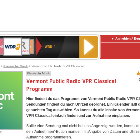
Anmelden / Reg
WDR
WR3
BR-
Deutschlandfunk
NDR
Deutschlandfunk
SWR
4
WDR 4
KLASSIK
2
Kultur
Kultur
E
ENNE
>
Klassische Musik
> Vermont Public Radio VPR Classical
Klassische Musik
Vermont Public Radio VPR Classical
Programm
Hier findest du das Programm von Vermont Public Radio VPR Cla
Sendungen findest du nach Uhrzeit geordnet. Ein Kalender läßt 
gesuchten Tag auswählen. So kannst du alle Inhalte von Vermont
VPR Classical einfach finden und zur Aufnahme einplanen.
Sollte eine Sendung mal nicht bei uns Angezeigt werden, kannst d
den 'Aufnehmen'-Button manuell mit Angabe von Datum und Uhrzei
PR
Aufnahme programmieren.