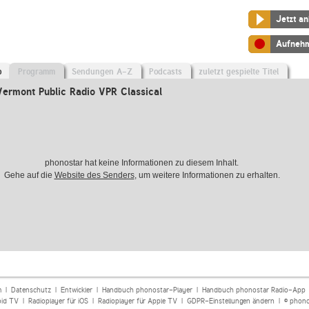
Jetzt a
Aufneh
o
Programm
Sendungen A-Z
Podcasts
zuletzt gespielte Titel
ermont Public Radio VPR Classical
phonostar hat keine Informationen zu diesem Inhalt.
Gehe auf die
Website des Senders
, um weitere Informationen zu erhalten.
m
|
Datenschutz
|
Entwickler
|
Handbuch phonostar-Player
|
Handbuch phonostar Radio-App
oid TV
|
Radioplayer für iOS
|
Radioplayer für Apple TV
|
GDPR-Einstellungen ändern
| © phono