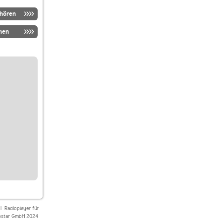
nhören
men
|
Radioplayer für
star GmbH 2024