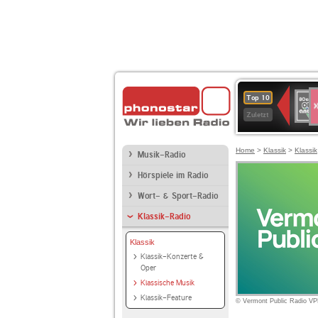
S
80er
Top 10
90er
Zuletzt
OLDI
ANT
Home
>
Klassik
>
Klassik
Musik-Radio
Hörspiele im Radio
Wort- & Sport-Radio
Klassik-Radio
Klassik
Klassik-Konzerte &
Oper
Klassische Musik
Klassik-Feature
© Vermont Public Radio V