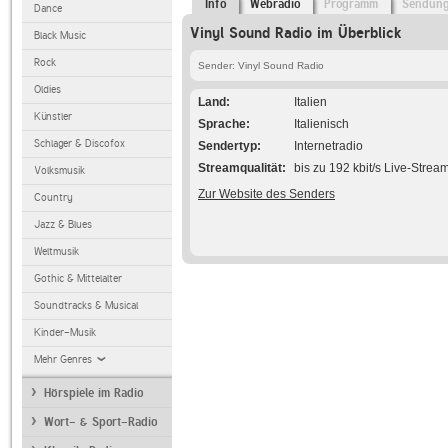
Info
Webradio
Programm
Sendun
Dance
Vinyl Sound Radio im Überblick
Black Music
Rock
Sender: Vinyl Sound Radio
Oldies
Land
Italien
Künstler
Sprache
Italienisch
Schlager & Discofox
Sendertyp
Internetradio
Streamqualität
bis zu 192 kbit/s Live-Strea
Volksmusik
Zur Website des Senders
Country
Jazz & Blues
Weltmusik
Gothic & Mittelalter
Soundtracks & Musical
Kinder-Musik
Mehr Genres
Hörspiele im Radio
Wort- & Sport-Radio