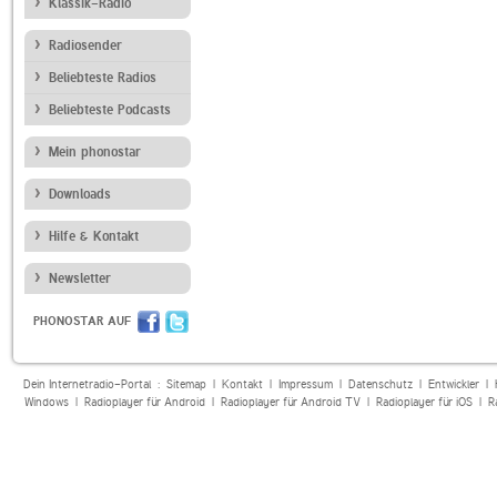
Klassik-Radio
Radiosender
Beliebteste Radios
Beliebteste Podcasts
Mein phonostar
Downloads
Hilfe & Kontakt
Newsletter
PHONOSTAR AUF
Dein Internetradio-Portal :
Sitemap
|
Kontakt
|
Impressum
|
Datenschutz
|
Entwickler
|
Windows
|
Radioplayer für Android
|
Radioplayer für Android TV
|
Radioplayer für iOS
|
R