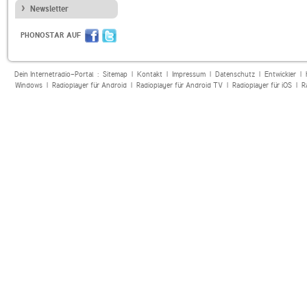
Newsletter
PHONOSTAR AUF
Dein Internetradio-Portal :
Sitemap
|
Kontakt
|
Impressum
|
Datenschutz
|
Entwickler
|
Windows
|
Radioplayer für Android
|
Radioplayer für Android TV
|
Radioplayer für iOS
|
R