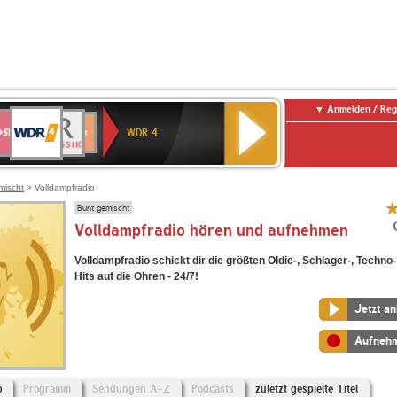
Anmelden / Reg
WDR
WR3
BR-
Deutschlandfunk
NDR
Deutschlandfunk
SWR
4
WDR 4
KLASSIK
2
Kultur
Kultur
E
ENNE
mischt
> Volldampfradio
Bunt gemischt
Volldampfradio hören und aufnehmen
Volldampfradio schickt dir die größten Oldie-, Schlager-, Techno
Hits auf die Ohren - 24/7!
Jetzt a
Aufneh
o
Programm
Sendungen A-Z
Podcasts
zuletzt gespielte Titel