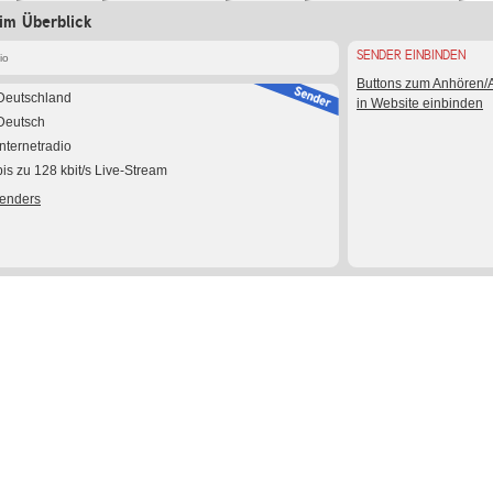
im Überblick
SENDER EINBINDEN
io
Buttons zum Anhören
Deutschland
in Website einbinden
Deutsch
Internetradio
bis zu 128 kbit/s Live-Stream
Senders