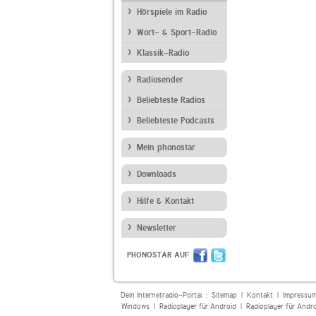
Hörspiele im Radio
Wort- & Sport-Radio
Klassik-Radio
Radiosender
Beliebteste Radios
Beliebteste Podcasts
Mein phonostar
Downloads
Hilfe & Kontakt
Newsletter
PHONOSTAR AUF
Dein Internetradio-Portal :
Sitemap
|
Kontakt
|
Impressu
Windows
|
Radioplayer für Android
|
Radioplayer für Andr