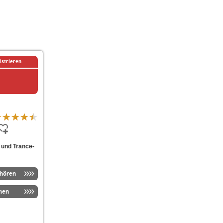
istrieren
- und Trance-
nhören
men