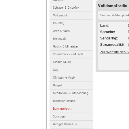
Volldampfradio 
Schlager & Discofox
Volksmusik
Sender: Volldampfrad
Country
Land
Jazz & Blues
Sprache
Sendertyp
Weltmusik
Streamqualität
Gothic & Mittelalter
Zur Website des 
Soundtracks & Musical
Kinder-Musik
Gay
Christliche Musik
Gospel
Meditation & Entspannung
Weihnachtsmusik
Bunt gemischt
Sonstiges
Weniger Genres