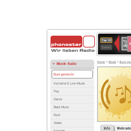
S
80er
Top 10
90er
Zuletzt
OLDI
ANT
Home
>
Musik
>
Bunt ge
Musik-Radio
Bunt gemischt
Konzerte & Live-Musik
Pop
Dance
Black Music
Rock
Oldies
Info
Webradi
Künstler