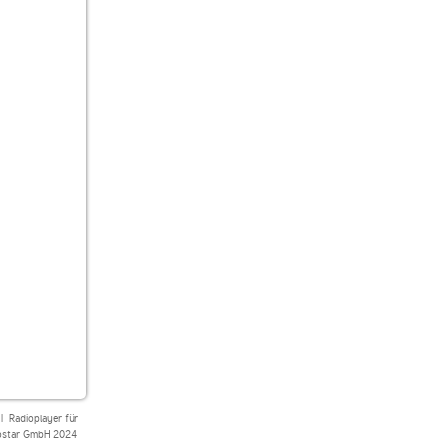
|
Radioplayer für
star GmbH 2024