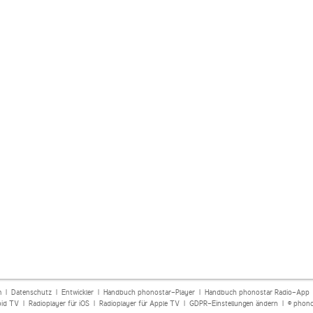
m
|
Datenschutz
|
Entwickler
|
Handbuch phonostar-Player
|
Handbuch phonostar Radio-App
oid TV
|
Radioplayer für iOS
|
Radioplayer für Apple TV
|
GDPR-Einstellungen ändern
| © phono